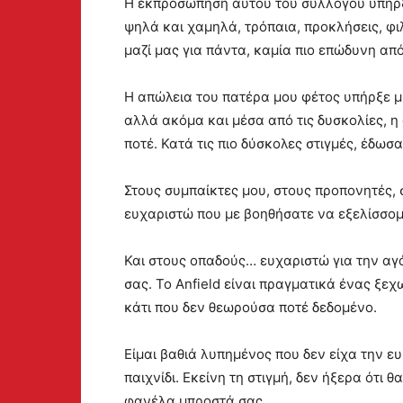
Η εκπροσώπηση αυτού του συλλόγου υπήρξε
ψηλά και χαμηλά, τρόπαια, προκλήσεις, φι
μαζί μας για πάντα, καμία πιο επώδυνη απ
Η απώλεια του πατέρα μου φέτος υπήρξε μί
αλλά ακόμα και μέσα από τις δυσκολίες, 
ποτέ. Κατά τις πιο δύσκολες στιγμές, έδωσ
Στους συμπαίκτες μου, στους προπονητές, 
ευχαριστώ που με βοηθήσατε να εξελίσσομ
Και στους οπαδούς… ευχαριστώ για την αγά
σας. Το Anfield είναι πραγματικά ένας ξε
κάτι που δεν θεωρούσα ποτέ δεδομένο.
Είμαι βαθιά λυπημένος που δεν είχα την ε
παιχνίδι. Εκείνη τη στιγμή, δεν ήξερα ότι
φανέλα μπροστά σας.