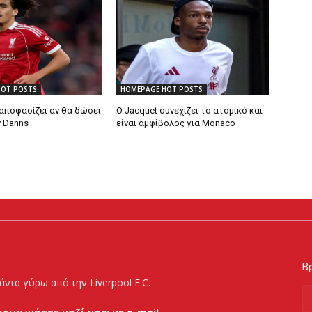
HOT POSTS
HOMEPAGE HOT POSTS
 αποφασίζει αν θα δώσει
Ο Jacquet συνεχίζει το ατομικό και
ν Danns
είναι αμφίβολος για Monaco
Βρ
άντα γύρω από την Liverpool F.C.