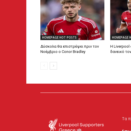
HOMEPAGE HOT POSTS
HOMEPAGE 
Δύσκολα θα επιστρέψει πριν τον
Η Liverpool
Νοέμβριο ο Conor Bradley
δανεικό το
Τα π