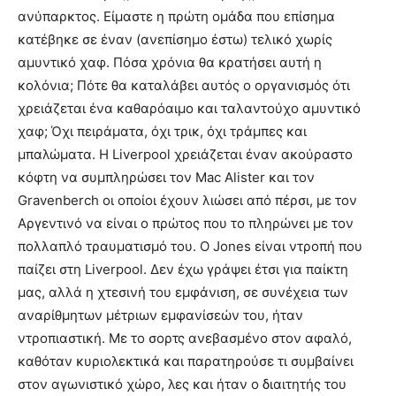
ανύπαρκτος. Είμαστε η πρώτη ομάδα που επίσημα
κατέβηκε σε έναν (ανεπίσημο έστω) τελικό χωρίς
αμυντικό χαφ. Πόσα χρόνια θα κρατήσει αυτή η
κολόνια; Πότε θα καταλάβει αυτός ο οργανισμός ότι
χρειάζεται ένα καθαρόαιμο και ταλαντούχο αμυντικό
χαφ; Όχι πειράματα, όχι τρικ, όχι τράμπες και
μπαλώματα. Η Liverpool χρειάζεται έναν ακούραστο
κόφτη να συμπληρώσει τον Mac Alister και τον
Gravenberch οι οποίοι έχουν λιώσει από πέρσι, με τον
Αργεντινό να είναι ο πρώτος που το πληρώνει με τον
πολλαπλό τραυματισμό του. Ο Jones είναι ντροπή που
παίζει στη Liverpool. Δεν έχω γράψει έτσι για παίκτη
μας, αλλά η χτεσινή του εμφάνιση, σε συνέχεια των
αναρίθμητων μέτριων εμφανίσεών του, ήταν
ντροπιαστική. Με το σορτς ανεβασμένο στον αφαλό,
καθόταν κυριολεκτικά και παρατηρούσε τι συμβαίνει
στον αγωνιστικό χώρο, λες και ήταν ο διαιτητής του