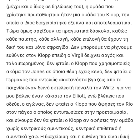
(μέχρι και ο ίδιος σε δηλώσεις του), η ομάδα που
χρίστηκε πρωταθλήτρια ήταν μια ομάδα του Klopp, την
οποία ο ίδιος διαχειρίστηκε έξυπνα και αποτελεσματικά.
Τώρα όμως αρχίζουν τα πραγματικά δύσκολα, καθώς
κάθε παίκτης, κάθε αλλαγή, κάθε επιλογή θα έχουν τη
δική του και μόνο σφραγίδα. Δεν μπορούμε να ρίχνουμε
ευθύνες στον Klopp επειδή ο Virgil δείχνει αργός και
ταλαιπωρημένος, δεν φταίει ο Klopp που χρησιμοποιείς
ακόμα τον Jones σε όποια θέση έχεις κενό, δεν φταίει ο
Γερμανός που εντελώς ακατανόητα βγάζεις από το
παιχνίδι έναν δεινό εκτελεστή πέναλτι τον Wirtz, για να
μου βάλεις έναν κάκιστο τον Elliott, ενώ βλέπεις που
οδεύει ο αγώνας, δεν φταίει ο Klopp που άφησες τον Rio
στον πάγκο ο οποίος εντυπωσίασε στην προετοιμασία,
και σίγουρα δεν θα φταίει ο Klopp αν αφήσεις την ομάδα
χωρίς κεντρικούς αμυντικούς, κεντρικό επιθετικό ή
αμυντικά χαφ. Η διαχείριση και η ευθύνη πια είναι δική