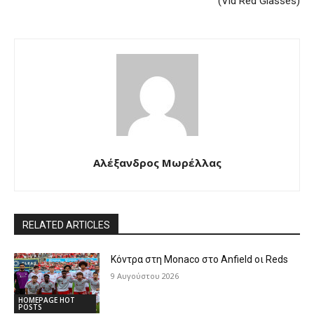
(Vid Red Glasses)
Αλέξανδρος Μωρέλλας
RELATED ARTICLES
Κόντρα στη Monaco στο Anfield οι Reds
9 Αυγούστου 2026
HOMEPAGE HOT
POSTS