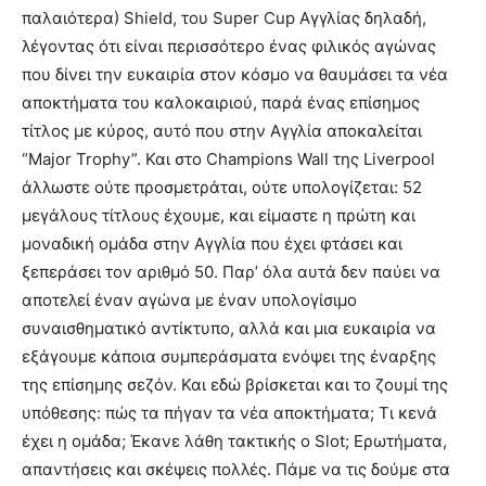
παλαιότερα) Shield, του Super Cup Αγγλίας δηλαδή,
λέγοντας ότι είναι περισσότερο ένας φιλικός αγώνας
που δίνει την ευκαιρία στον κόσμο να θαυμάσει τα νέα
αποκτήματα του καλοκαιριού, παρά ένας επίσημος
τίτλος με κύρος, αυτό που στην Αγγλία αποκαλείται
“Major Trophy”. Και στο Champions Wall της Liverpool
άλλωστε ούτε προσμετράται, ούτε υπολογίζεται: 52
μεγάλους τίτλους έχουμε, και είμαστε η πρώτη και
μοναδική ομάδα στην Αγγλία που έχει φτάσει και
ξεπεράσει τον αριθμό 50. Παρ’ όλα αυτά δεν παύει να
αποτελεί έναν αγώνα με έναν υπολογίσιμο
συναισθηματικό αντίκτυπο, αλλά και μια ευκαιρία να
εξάγουμε κάποια συμπεράσματα ενόψει της έναρξης
της επίσημης σεζόν. Και εδώ βρίσκεται και το ζουμί της
υπόθεσης: πώς τα πήγαν τα νέα αποκτήματα; Τι κενά
έχει η ομάδα; Έκανε λάθη τακτικής ο Slot; Ερωτήματα,
απαντήσεις και σκέψεις πολλές. Πάμε να τις δούμε στα