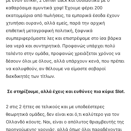
με έναν striker, 2 center back και ουσιαστικά με 0
καθαρόαιμα αμυντικά χαφ! Έχουμε φέρει 200
εκατομμύρια από πωλήσεις, τα εμπορικά έσοδα έχουν
χτυπήσει ουρανό, αλλά εμείς, παρά την αρχική
επιθετική μεταγραφική πολιτική, ξαφνικά
συμπεριφερόμαστε λες και επιστρέψαμε στο ίσα βάρκα
ίσα νερά και συντηρητικά. Προφανώς υπάρχει πολύ
ταλέντο στην ομάδα, προφανώς χρειάζεται χρόνος να
δέσουν όλοι με όλους, αλλά υπάρχουν κενά, που πρέπει
να καλυφθούν, αν θέλουμε να είμαστε σοβαροί
διεκδικητές των τίτλων.
Σε στηρίζουμε, αλλά έχεις και ευθύνες πια κύριε
Slot.
2 στις 2 ήττες σε τελικούς και με υποδεέστερες
θεωρητικά ομάδες, δεν είναι και ό,τι καλύτερο για τον
Ολλανδό κόουτς. Ναι, είναι ο απόλυτος θριαμβευτής της
προηγούμενης χρονιάς, αλλά όπως όλοι παραδέχονται