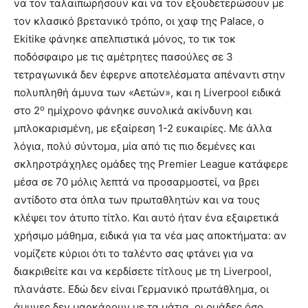
να τον ταλαιπωρήσουν και να τον εξουδετερώσουν με
τον κλασικό βρετανικό τρόπο, οι χαφ της Palace, ο
Ekitike φάνηκε απελπιστικά μόνος, το τικ τοκ
ποδόσφαιρο με τις αμέτρητες πασούλες σε 3
τετραγωνικά δεν έφερνε αποτελέσματα απέναντι στην
πολυπληθή άμυνα των «Αετών», και η Liverpool ειδικά
ο
στο 2
ημίχρονο φάνηκε συνολικά ακίνδυνη και
μπλοκαρισμένη, με εξαίρεση 1-2 ευκαιρίες. Με άλλα
λόγια, πολύ σύντομα, μία από τις πιο δεμένες και
σκληροτράχηλες ομάδες της Premier League κατάφερε
μέσα σε 70 μόλις λεπτά να προσαρμοστεί, να βρει
αντίδοτο στα όπλα των πρωταθλητών και να τους
κλέψει τον άτυπο τίτλο. Και αυτό ήταν ένα εξαιρετικά
χρήσιμο μάθημα, ειδικά για τα νέα μας αποκτήματα: αν
νομίζετε κύριοι ότι το ταλέντο σας φτάνει για να
διακριθείτε και να κερδίσετε τίτλους με τη Liverpool,
πλανάστε. Εδώ δεν είναι Γερμανικό πρωτάθλημα, οι
άμυνες δεν μαρκάρουν με τα μάτια, οι ομάδες όσο