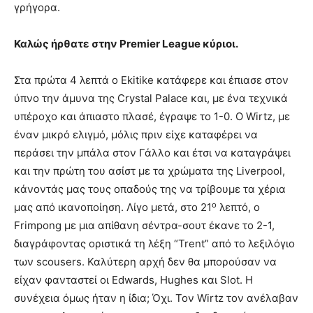
γρήγορα.
Καλώς ήρθατε στην
Premier
League κύριοι.
Στα πρώτα 4 λεπτά ο Ekitike κατάφερε και έπιασε στον
ύπνο την άμυνα της Crystal Palace και, με ένα τεχνικά
υπέροχο και άπιαστο πλασέ, έγραψε το 1-0. Ο Wirtz, με
έναν μικρό ελιγμό, μόλις πριν είχε καταφέρει να
περάσει την μπάλα στον Γάλλο και έτσι να καταγράψει
και την πρώτη του ασίστ με τα χρώματα της Liverpool,
κάνοντάς μας τους οπαδούς της να τρίβουμε τα χέρια
ο
μας από ικανοποίηση. Λίγο μετά, στο 21
λεπτό, ο
Frimpong με μια απίθανη σέντρα-σουτ έκανε το 2-1,
διαγράφοντας οριστικά τη λέξη “Trent” από το λεξιλόγιο
των scousers. Καλύτερη αρχή δεν θα μπορούσαν να
είχαν φανταστεί οι Edwards, Hughes και Slot. Η
συνέχεια όμως ήταν η ίδια; Όχι. Τον Wirtz τον ανέλαβαν