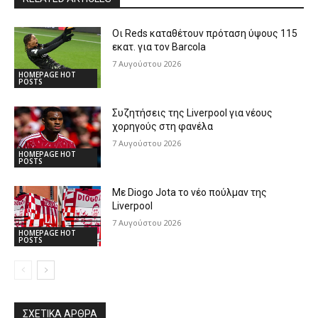
Οι Reds καταθέτουν πρόταση ύψους 115
εκατ. για τον Barcola
7 Αυγούστου 2026
HOMEPAGE HOT
POSTS
Συζητήσεις της Liverpool για νέους
χορηγούς στη φανέλα
7 Αυγούστου 2026
HOMEPAGE HOT
POSTS
Με Diogo Jota το νέο πούλμαν της
Liverpool
7 Αυγούστου 2026
HOMEPAGE HOT
POSTS
ΣΧΕΤΙΚΆ ΆΡΘΡΑ