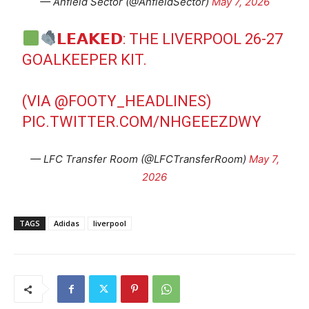
— Anfield Sector (@AnfieldSector)
May 7, 2026
𝗟𝗘𝗔𝗞𝗘𝗗: THE LIVERPOOL 26-27
GOALKEEPER KIT.
(VIA
@FOOTY_HEADLINES
)
PIC.TWITTER.COM/NHGEEEZDWY
— LFC Transfer Room (@LFCTransferRoom)
May 7,
2026
TAGS
Adidas
liverpool