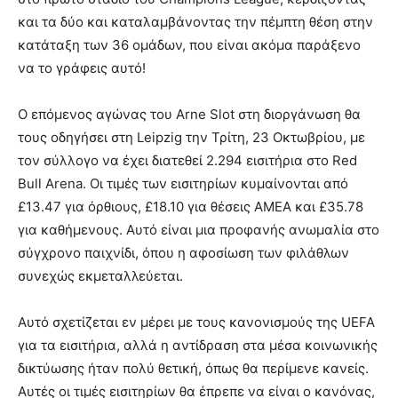
και τα δύο και καταλαμβάνοντας την πέμπτη θέση στην
κατάταξη των 36 ομάδων, που είναι ακόμα παράξενο
να το γράφεις αυτό!
Ο επόμενος αγώνας του Arne Slot στη διοργάνωση θα
τους οδηγήσει στη Leipzig την Τρίτη, 23 Οκτωβρίου, με
τον σύλλογο να έχει διατεθεί 2.294 εισιτήρια στο Red
Bull Arena. Οι τιμές των εισιτηρίων κυμαίνονται από
£13.47 για όρθιους, £18.10 για θέσεις ΑΜΕΑ και £35.78
για καθήμενους. Αυτό είναι μια προφανής ανωμαλία στο
σύγχρονο παιχνίδι, όπου η αφοσίωση των φιλάθλων
συνεχώς εκμεταλλεύεται.
Αυτό σχετίζεται εν μέρει με τους κανονισμούς της UEFA
για τα εισιτήρια, αλλά η αντίδραση στα μέσα κοινωνικής
δικτύωσης ήταν πολύ θετική, όπως θα περίμενε κανείς.
Αυτές οι τιμές εισιτηρίων θα έπρεπε να είναι ο κανόνας,