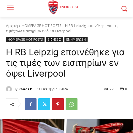
Αρχική
HOMEPAGE HOT POSTS
Η RB Leipzig επαινέθηκε για τις
τιμές των εισιτηρίων εν όψει Liverpool
HOMEPAGE HOT POSTS
ΕΙΔΗΣΕΙΣ
ΕΝΗΜΕΡΩΣΗ
Η RB Leipzig επαινέθηκε για
τις τιμές των εισιτηρίων εν
όψει Liverpool
By
Panos P.
11 Οκτωβρίου 2024
27
0