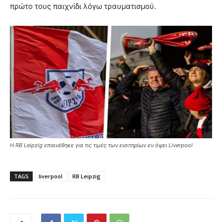
πρώτο τους παιχνίδι λόγω τραυματισμού.
Η RB Leipzig επαινέθηκε για τις τιμές των εισιτηρίων εν όψει Liverpool
TAGS
liverpool
RB Leipzig