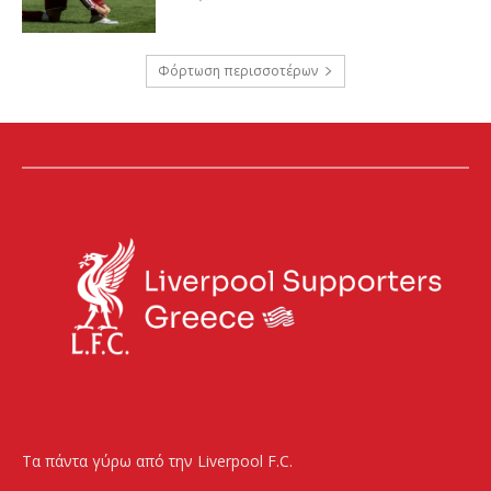
Φόρτωση περισσοτέρων
Τα πάντα γύρω από την Liverpool F.C.