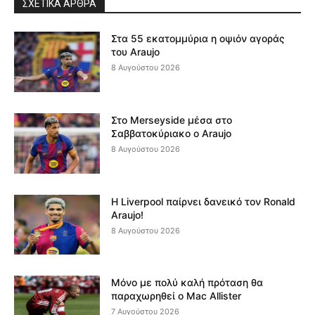
ΣΧΕΤΙΚΆ ΆΡΘΡΑ
Στα 55 εκατομμύρια η οψιόν αγοράς
του Araujo
8 Αυγούστου 2026
Στο Merseyside μέσα στο
Σαββατοκύριακο ο Araujo
8 Αυγούστου 2026
Η Liverpool παίρνει δανεικό τον Ronald
Araujo!
8 Αυγούστου 2026
Μόνο με πολύ καλή πρόταση θα
παραχωρηθεί ο Mac Allister
7 Αυγούστου 2026