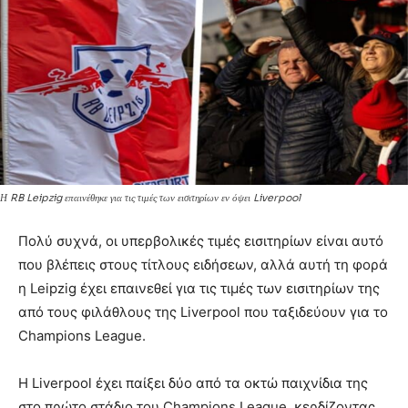
Η RB Leipzig επαινέθηκε για τις τιμές των εισιτηρίων εν όψει Liverpool
Πολύ συχνά, οι υπερβολικές τιμές εισιτηρίων είναι αυτό
που βλέπεις στους τίτλους ειδήσεων, αλλά αυτή τη φορά
η Leipzig έχει επαινεθεί για τις τιμές των εισιτηρίων της
από τους φιλάθλους της Liverpool που ταξιδεύουν για το
Champions League.
Η Liverpool έχει παίξει δύο από τα οκτώ παιχνίδια της
στο πρώτο στάδιο του Champions League, κερδίζοντας