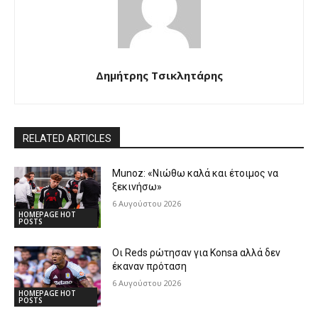
Δημήτρης Τσικλητάρης
RELATED ARTICLES
Munoz: «Νιώθω καλά και έτοιμος να
ξεκινήσω»
6 Αυγούστου 2026
HOMEPAGE HOT
POSTS
Οι Reds ρώτησαν για Konsa αλλά δεν
έκαναν πρόταση
6 Αυγούστου 2026
HOMEPAGE HOT
POSTS