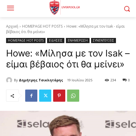
Αρχική
HOMEPAGE HOT POSTS
Howe: «Μίλησα με τον Isak - είμαι
βέβαιος ότι θα μείνει»
HOMEPAGE HOT POSTS
ΕΙΔΗΣΕΙΣ
ΕΝΗΜΕΡΩΣΗ
ΣΥΝΕΝΤΕΥΞΕΙΣ
Howe: «Μίλησα με τον Isak –
είμαι βέβαιος ότι θα μείνει»
By
Δημήτρης Τσικλητάρης
19 Ιουλίου 2025
234
0