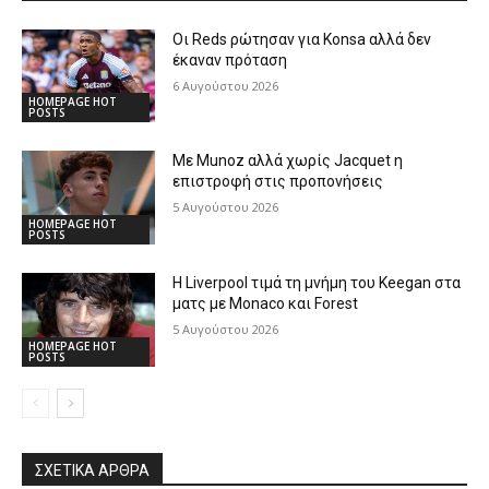
Οι Reds ρώτησαν για Konsa αλλά δεν
έκαναν πρόταση
6 Αυγούστου 2026
HOMEPAGE HOT
POSTS
Με Munoz αλλά χωρίς Jacquet η
επιστροφή στις προπονήσεις
5 Αυγούστου 2026
HOMEPAGE HOT
POSTS
Η Liverpool τιμά τη μνήμη του Keegan στα
ματς με Monaco και Forest
5 Αυγούστου 2026
HOMEPAGE HOT
POSTS
ΣΧΕΤΙΚΆ ΆΡΘΡΑ