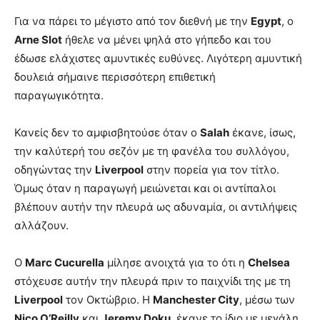
Για να πάρει το μέγιστο από τον διεθνή με την
Egypt
, ο
Arne Slot
ήθελε να μένει ψηλά στο γήπεδο και του
έδωσε ελάχιστες αμυντικές ευθύνες. Λιγότερη αμυντική
δουλειά σήμαινε περισσότερη επιθετική
παραγωγικότητα.
Κανείς δεν το αμφισβητούσε όταν ο
Salah
έκανε, ίσως,
την καλύτερή του σεζόν με τη φανέλα του συλλόγου,
οδηγώντας την
Liverpool
στην πορεία για τον τίτλο.
Όμως όταν η παραγωγή μειώνεται και οι αντίπαλοι
βλέπουν αυτήν την πλευρά ως αδυναμία, οι αντιλήψεις
αλλάζουν.
Ο
Marc Cucurella
μίλησε ανοιχτά για το ότι η
Chelsea
στόχευσε αυτήν την πλευρά πριν το παιχνίδι της με τη
Liverpool
τον Οκτώβριο. Η
Manchester City
, μέσω των
Nico O’Reilly
και
Jeremy Doku
, έκανε το ίδιο με μεγάλη