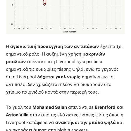
Η
αγωνιστική προσέγγιση των αντιπάλων
έχει παίξει
σημαντικό ρόλο. Η αυξημένη χρήση
μακρινών
μπαλιών
απέναντι στη Liverpool έχει μειώσει
σημαντικά τις ευκαιρίες πίεσης ψηλά, ενώ το γεγονός
ότι η Liverpool
δέχεται γκολ νωρίς
σημαίνει πως οι
αντίπαλοι δεν χρειάζεται πλέον να ρισκάρουν στο
χτίσιμο παιχνιδιού κοντά στην περιοχή τους.
Τα γκολ του
Mohamed Salah
απέναντι σε
Brentford
και
Aston Villa
ήταν από τις ελάχιστες φάσεις φέτος όπου η
Liverpool κατάφερε να
ανακτήσει την μπάλα ψηλά
και
να σκοράρει άμεσα από high turnovers.