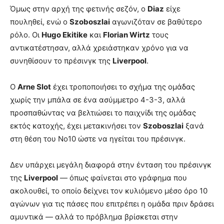
Όμως στην αρχή της φετινής σεζόν, ο
Diaz
είχε
πουληθεί, ενώ ο
Szoboszlai
αγωνιζόταν σε βαθύτερο
ρόλο. Οι
Hugo Ekitike
και
Florian Wirtz
τους
αντικατέστησαν, αλλά χρειάστηκαν χρόνο για να
συνηθίσουν το πρέσινγκ της
Liverpool
.
Ο
Arne Slot
έχει τροποποιήσει το σχήμα της ομάδας
χωρίς την μπάλα σε ένα ασύμμετρο 4-3-3, αλλά
προσπαθώντας να βελτιώσει το παιχνίδι της ομάδας
εκτός κατοχής, έχει μετακινήσει τον
Szoboszlai
ξανά
στη θέση του Νο10 ώστε να ηγείται του πρέσινγκ.
Δεν υπάρχει μεγάλη διαφορά στην ένταση του πρέσινγκ
της
Liverpool
— όπως φαίνεται στο γράφημα που
ακολουθεί, το οποίο δείχνει τον κυλιόμενο μέσο όρο 10
αγώνων για τις πάσες που επιτρέπει η ομάδα πριν δράσει
αμυντικά — αλλά το πρόβλημα βρίσκεται στην