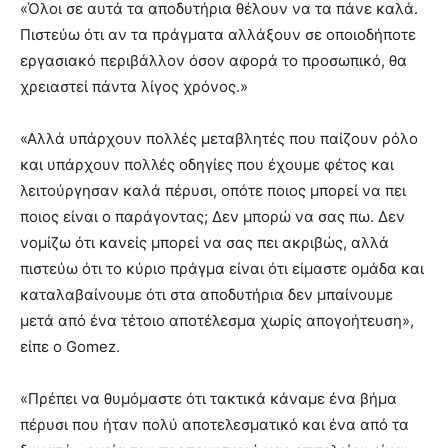
«Όλοι σε αυτά τα αποδυτήρια θέλουν να τα πάνε καλά.
Πιστεύω ότι αν τα πράγματα αλλάξουν σε οποιοδήποτε
εργασιακό περιβάλλον όσον αφορά το προσωπικό, θα
χρειαστεί πάντα λίγος χρόνος.»
«Αλλά υπάρχουν πολλές μεταβλητές που παίζουν ρόλο
και υπάρχουν πολλές οδηγίες που έχουμε φέτος και
λειτούργησαν καλά πέρυσι, οπότε ποιος μπορεί να πει
ποιος είναι ο παράγοντας; Δεν μπορώ να σας πω. Δεν
νομίζω ότι κανείς μπορεί να σας πει ακριβώς, αλλά
πιστεύω ότι το κύριο πράγμα είναι ότι είμαστε ομάδα και
καταλαβαίνουμε ότι στα αποδυτήρια δεν μπαίνουμε
μετά από ένα τέτοιο αποτέλεσμα χωρίς απογοήτευση»,
είπε ο Gomez.
«Πρέπει να θυμόμαστε ότι τακτικά κάναμε ένα βήμα
πέρυσι που ήταν πολύ αποτελεσματικό και ένα από τα