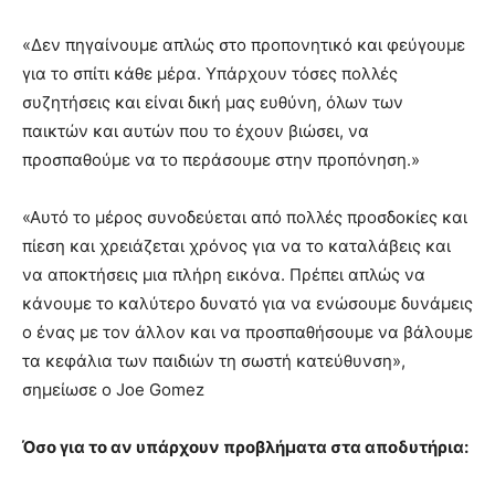
«Δεν πηγαίνουμε απλώς στο προπονητικό και φεύγουμε
για το σπίτι κάθε μέρα. Υπάρχουν τόσες πολλές
συζητήσεις και είναι δική μας ευθύνη, όλων των
παικτών και αυτών που το έχουν βιώσει, να
προσπαθούμε να το περάσουμε στην προπόνηση.»
«Αυτό το μέρος συνοδεύεται από πολλές προσδοκίες και
πίεση και χρειάζεται χρόνος για να το καταλάβεις και
να αποκτήσεις μια πλήρη εικόνα. Πρέπει απλώς να
κάνουμε το καλύτερο δυνατό για να ενώσουμε δυνάμεις
ο ένας με τον άλλον και να προσπαθήσουμε να βάλουμε
τα κεφάλια των παιδιών τη σωστή κατεύθυνση»,
σημείωσε ο Joe Gomez
Όσο για το αν υπάρχουν προβλήματα στα αποδυτήρια: