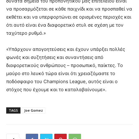
δυνατά σημεία του προπονητικού μας επιτελείου είναι
να προσαρμόζεται σε κάθε παιχνίδι και να προσπαθεί να
εκθέτει και να υπερφορτώνει σε ορισμένες περιοχές και
ότι αυτό είναι ένα διαφορετικό στυλ σε σχέση με τον
ταχύτερο ρυθμό.»
«Υπάρχουν απογοητεύσεις και έχουν υπάρξει πολλές
φωνές και συζητήσεις και συναντήσεις από
διαφορετικούς ανθρώπους – προσωπικό, παίκτες. Το
μαύρο στο λευκό τώρα είναι ότι χρειαζόμαστε το
ποδόσφαιρο του Champions League, αυτός είναι ο
στόχος που έχουμε και το καταλαβαίνουμε».
TAGS
Joe Gomez