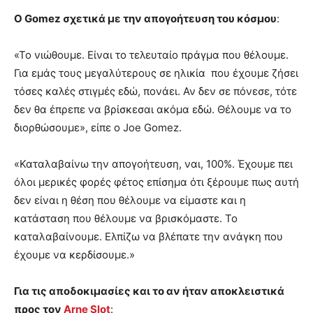
Ο Gomez σχετικά με την απογοήτευση του κόσμου
:
«Το νιώθουμε. Είναι το τελευταίο πράγμα που θέλουμε.
Για εμάς τους μεγαλύτερους σε ηλικία που έχουμε ζήσει
τόσες καλές στιγμές εδώ, πονάει. Αν δεν σε πόνεσε, τότε
δεν θα έπρεπε να βρίσκεσαι ακόμα εδώ. Θέλουμε να το
διορθώσουμε», είπε ο Joe Gomez.
«Καταλαβαίνω την απογοήτευση, ναι, 100%. Έχουμε πει
όλοι μερικές φορές φέτος επίσημα ότι ξέρουμε πως αυτή
δεν είναι η θέση που θέλουμε να είμαστε και η
κατάσταση που θέλουμε να βρισκόμαστε. Το
καταλαβαίνουμε. Ελπίζω να βλέπατε την ανάγκη που
έχουμε να κερδίσουμε.»
Για τις αποδοκιμασίες και το αν ήταν αποκλειστικά
προς τον
Arne Slot
: