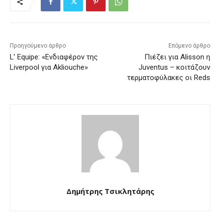
Προηγούμενο άρθρο
Επόμενο άρθρο
L’ Equipe: «Ενδιαφέρον της
Πιέζει για Alisson η
Liverpool για Akliouche»
Juventus – κοιτάζουν
τερματοφύλακες οι Reds
Δημήτρης Τσικλητάρης