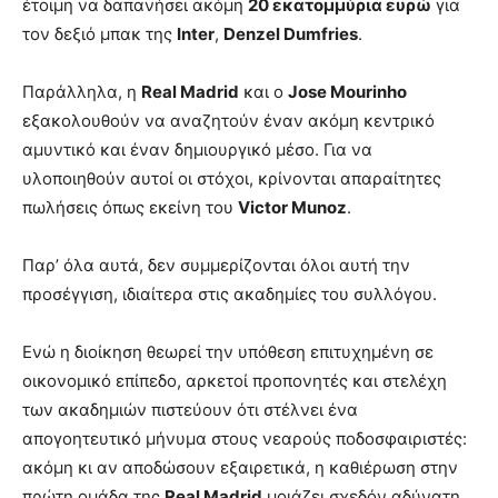
έτοιμη να δαπανήσει ακόμη
20 εκατομμύρια ευρώ
για
τον δεξιό μπακ της
Inter
,
Denzel Dumfries
.
Παράλληλα, η
Real Madrid
και ο
Jose Mourinho
εξακολουθούν να αναζητούν έναν ακόμη κεντρικό
αμυντικό και έναν δημιουργικό μέσο. Για να
υλοποιηθούν αυτοί οι στόχοι, κρίνονται απαραίτητες
πωλήσεις όπως εκείνη του
Victor Munoz
.
Παρ’ όλα αυτά, δεν συμμερίζονται όλοι αυτή την
προσέγγιση, ιδιαίτερα στις ακαδημίες του συλλόγου.
Ενώ η διοίκηση θεωρεί την υπόθεση επιτυχημένη σε
οικονομικό επίπεδο, αρκετοί προπονητές και στελέχη
των ακαδημιών πιστεύουν ότι στέλνει ένα
απογοητευτικό μήνυμα στους νεαρούς ποδοσφαιριστές:
ακόμη κι αν αποδώσουν εξαιρετικά, η καθιέρωση στην
πρώτη ομάδα της
Real Madrid
μοιάζει σχεδόν αδύνατη.