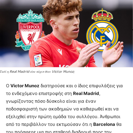
Γιατί η Real Madrid είπε «όχι» στον Victor Munoz;
Ο
Victor Munoz
διατηρούσε και ο ίδιος επιφυλάξεις για
το ενδεχόμενο επιστροφής στη
Real Madrid
,
γνωρίζοντας πόσο δύσκολο είναι για έναν
ποδοσφαιριστή των ακαδημιών να καθιερωθεί και να
εξελιχθεί στην πρώτη ομάδα του συλλόγου. Άνθρωποι
από το περιβάλλον του εκτιμούσαν ότι η
Barcelona
θα
του πρόσφερε μια πιο σταθερή διαδρομή προς την