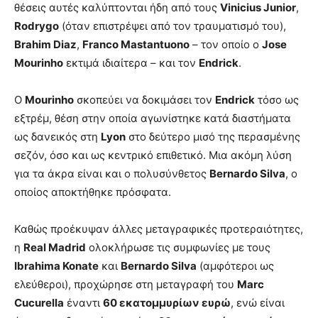
θέσεις αυτές καλύπτονται ήδη από τους
Vinicius Junior
,
Rodrygo
(όταν επιστρέψει από τον τραυματισμό του),
Brahim Diaz
,
Franco Mastantuono
– τον οποίο ο
Jose
Mourinho
εκτιμά ιδιαίτερα – και τον
Endrick
.
Ο
Mourinho
σκοπεύει να δοκιμάσει τον
Endrick
τόσο ως
εξτρέμ, θέση στην οποία αγωνίστηκε κατά διαστήματα
ως δανεικός στη
Lyon
στο δεύτερο μισό της περασμένης
σεζόν, όσο και ως κεντρικό επιθετικό. Μια ακόμη λύση
για τα άκρα είναι και ο πολυσύνθετος
Bernardo Silva
, ο
οποίος αποκτήθηκε πρόσφατα.
Καθώς προέκυψαν άλλες μεταγραφικές προτεραιότητες,
η
Real Madrid
ολοκλήρωσε τις συμφωνίες με τους
Ibrahima Konate
και
Bernardo Silva
(αμφότεροι ως
ελεύθεροι), προχώρησε στη μεταγραφή του
Marc
Cucurella
έναντι
60 εκατομμυρίων ευρώ
, ενώ είναι