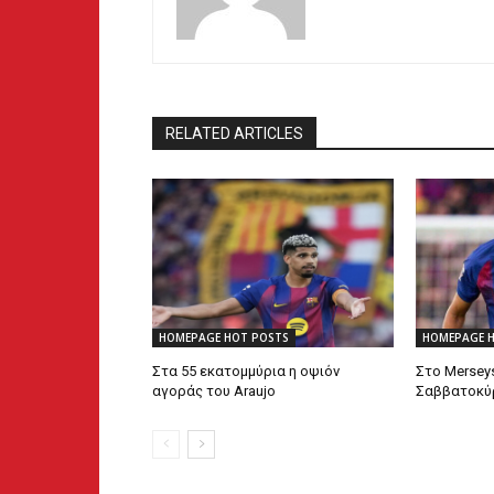
RELATED ARTICLES
HOMEPAGE HOT POSTS
HOMEPAGE 
Στα 55 εκατομμύρια η οψιόν
Στο Mersey
αγοράς του Araujo
Σαββατοκύρ