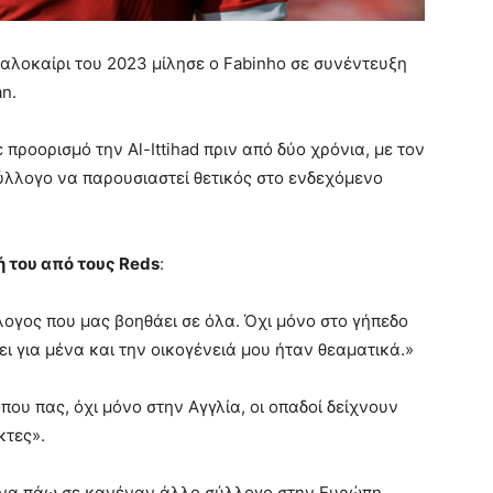
αλοκαίρι του 2023 μίλησε ο Fabinho σε συνέντευξη
n.
 προορισμό την Al-Ittihad πριν από δύο χρόνια, με τον
 σύλλογο να παρουσιαστεί θετικός στο ενδεχόμενο
 του από τους Reds
:
λογος που μας βοηθάει σε όλα. Όχι μόνο στο γήπεδο
ι για μένα και την οικογένειά μου ήταν θεαματικά.»
ου πας, όχι μόνο στην Αγγλία, οι οπαδοί δείχνουν
κτες».
 να πάω σε κανέναν άλλο σύλλογο στην Ευρώπη.