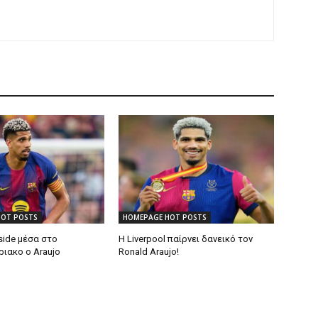
HOT POSTS
HOMEPAGE HOT POSTS
side μέσα στο
Η Liverpool παίρνει δανεικό τον
ιακο ο Araujo
Ronald Araujo!