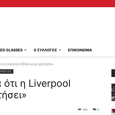
RED GLASSES
Ο ΣΥΛΛΟΓΟΣ
ΕΠΙΚΟΙΝΩΝΙΑ
τι η Liverpool ήθελε να με κρατήσει»
ΝΤΕΥΞΕΙΣ
 ότι η Liverpool
τήσει»
534
0