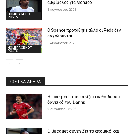
αμφίβολος για Monaco
6 Αυγούστου 2026
HOMEPAGE HOT
POSTS
Ο Spence προτάθηκε αλλά οι Reds δεν
ασχολούνται
6 Αυγούστου 2026
HOMEPAGE HOT
POSTS
ΣΧΕΤΙΚΆ ΆΡΘΡΑ
Η Liverpool αποφασίζει αν θα δώσει
δανεικό τον Danns
6 Αυγούστου 2026
Ο Jacquet συνεχίζει το ατομικό και