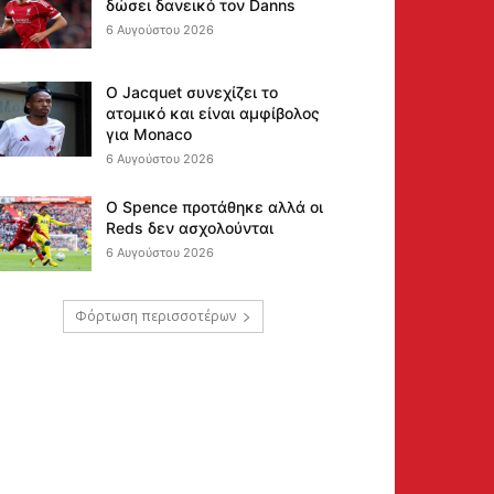
δώσει δανεικό τον Danns
6 Αυγούστου 2026
Ο Jacquet συνεχίζει το
ατομικό και είναι αμφίβολος
για Monaco
6 Αυγούστου 2026
Ο Spence προτάθηκε αλλά οι
Reds δεν ασχολούνται
6 Αυγούστου 2026
Φόρτωση περισσοτέρων