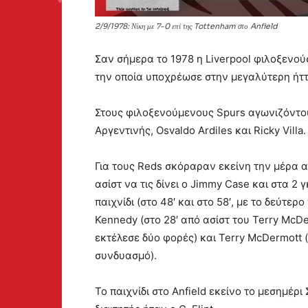
2/9/1978: Νίκη με 7-0 επί της Tottenham στο Anfield
Σαν σήμερα το 1978 η Liverpool φιλοξενούσε
την οποία υποχρέωσε στην μεγαλύτερη ήττα 
Στους φιλοξενούμενους Spurs αγωνιζόντου
Αργεντινής, Osvaldo Ardiles και Ricky Villa.
Για τους Reds σκόραραν εκείνη την μέρα από
ασίστ να τις δίνει ο Jimmy Case και στα 2
παιχνίδι (στο 48′ και στο 58′, με το δεύτερ
Kennedy (στο 28′ από ασίστ του Terry McDer
εκτέλεσε δύο φορές) και Terry McDermott 
συνδυασμό).
Το παιχνίδι στο Anfield εκείνο το μεσημέ