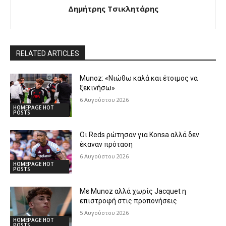
Δημήτρης Τσικλητάρης
RELATED ARTICLES
Munoz: «Νιώθω καλά και έτοιμος να
ξεκινήσω»
6 Αυγούστου 2026
HOMEPAGE HOT
POSTS
Οι Reds ρώτησαν για Konsa αλλά δεν
έκαναν πρόταση
6 Αυγούστου 2026
HOMEPAGE HOT
POSTS
Με Munoz αλλά χωρίς Jacquet η
επιστροφή στις προπονήσεις
5 Αυγούστου 2026
HOMEPAGE HOT
POSTS