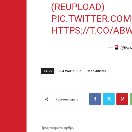
(REUPLOAD)
PIC.TWITTER.COM
HTTPS://T.CO/A
—
(@sb
TAGS
FIFA World Cup
Mac Allister
Κοινοποίηση
Προηγούμενο άρθρο