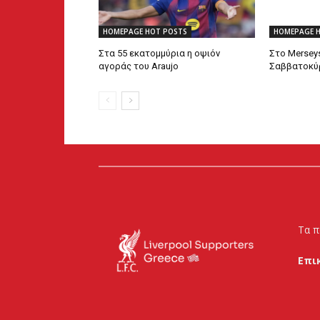
HOMEPAGE HOT POSTS
HOMEPAGE 
Στα 55 εκατομμύρια η οψιόν
Στο Mersey
αγοράς του Araujo
Σαββατοκύρ
Τα π
Επι