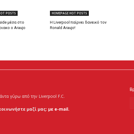
HOT POSTS
HOMEPAGE HOT POSTS
side μέσα στο
Η Liverpool παίρνει δανεικό τον
ιακο ο Araujo
Ronald Araujo!
Βρ
άντα γύρω από την Liverpool F.C.
κοινωνήστε μαζί μας:
με e-mail.