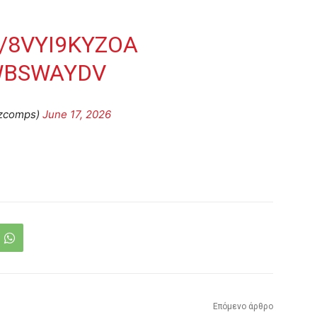
/8VYI9KYZOA
BWBSWAYDV
zcomps)
June 17, 2026
Επόμενο άρθρο