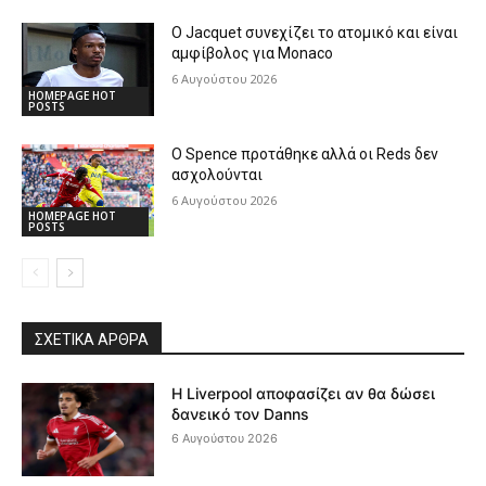
Ο Jacquet συνεχίζει το ατομικό και είναι
αμφίβολος για Monaco
6 Αυγούστου 2026
HOMEPAGE HOT
POSTS
Ο Spence προτάθηκε αλλά οι Reds δεν
ασχολούνται
6 Αυγούστου 2026
HOMEPAGE HOT
POSTS
ΣΧΕΤΙΚΆ ΆΡΘΡΑ
Η Liverpool αποφασίζει αν θα δώσει
δανεικό τον Danns
6 Αυγούστου 2026