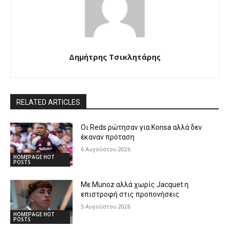
Δημήτρης Τσικλητάρης
RELATED ARTICLES
Οι Reds ρώτησαν για Konsa αλλά δεν
έκαναν πρόταση
6 Αυγούστου 2026
HOMEPAGE HOT
POSTS
Με Munoz αλλά χωρίς Jacquet η
επιστροφή στις προπονήσεις
5 Αυγούστου 2026
HOMEPAGE HOT
POSTS