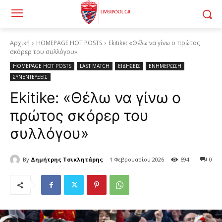
Αρχική
HOMEPAGE HOT POSTS
Ekitike: «Θέλω να γίνω ο πρώτος
σκόρερ του συλλόγου»
HOMEPAGE HOT POSTS
LAST MATCH
ΕΙΔΗΣΕΙΣ
ΕΝΗΜΕΡΩΣΗ
ΣΥΝΕΝΤΕΥΞΕΙΣ
Ekitike: «Θέλω να γίνω ο
πρώτος σκόρερ του
συλλόγου»
By
Δημήτρης Τσικλητάρης
1 Φεβρουαρίου 2026
694
0