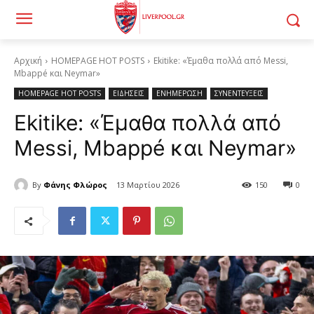
Αρχική
HOMEPAGE HOT POSTS
Ekitike: «Έμαθα πολλά από Messi,
Mbappé και Neymar»
HOMEPAGE HOT POSTS
ΕΙΔΗΣΕΙΣ
ΕΝΗΜΕΡΩΣΗ
ΣΥΝΕΝΤΕΥΞΕΙΣ
Ekitike: «Έμαθα πολλά από
Messi, Mbappé και Neymar»
By
Φάνης Φλώρος
13 Μαρτίου 2026
150
0