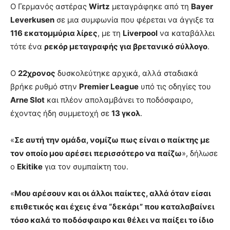
Ο Γερμανός αστέρας
Wirtz
μεταγράφηκε από τη
Bayer
Leverkusen
σε μια συμφωνία που φέρεται να άγγιξε τα
116 εκατομμύρια λίρες
, με τη
Liverpool
να καταβάλλει
τότε ένα
ρεκόρ μεταγραφής για βρετανικό σύλλογο
.
Ο
22χρονος
δυσκολεύτηκε αρχικά, αλλά σταδιακά
βρήκε ρυθμό στην
Premier League
υπό τις οδηγίες του
Arne Slot
και πλέον απολαμβάνει το ποδόσφαιρο,
έχοντας ήδη συμμετοχή σε
13 γκολ
.
«
Σε αυτή την ομάδα, νομίζω πως είναι ο παίκτης με
τον οποίο μου αρέσει περισσότερο να παίζω
», δήλωσε
ο
Ekitike
για τον συμπαίκτη του.
«
Μου αρέσουν και οι άλλοι παίκτες, αλλά όταν είσαι
επιθετικός και έχεις ένα “δεκάρι” που καταλαβαίνει
τόσο καλά το ποδόσφαιρο και θέλει να παίξει το ίδιο