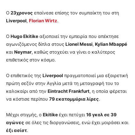
Ο
23χρονος
επαίνεσε επίσης τον συμπαίκτη του στη
Liverpool
,
Florian Wirtz
.
Ο
Hugo Ekitike
αξιοποιεί την εμπειρία που απέκτησε
αγωνιζόμενος δίπλα στους
Lionel Messi
,
Kylian Mbappé
και
Neymar
, καθώς στοχεύει να γίνει ο καλύτερος
επιθετικός στον κόσμο.
Ο επιθετικός της
Liverpool
πραγματοποιεί μια εξαιρετική
πρώτη σεζόν στην Αγγλία μετά τη μεταγραφή του το
καλοκαίρι από την
Eintracht Frankfurt
, η οποία φέρεται
να κόστισε περίπου
79 εκατομμύρια λίρες
.
Μέχρι στιγμής, ο
Ekitike
έχει πετύχει
16 γκολ σε 39
αγώνες
σε όλες τις διοργανώσεις, ενώ έχει μοιράσει και
έξι ασίστ
.