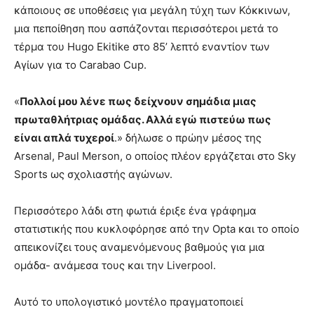
κάποιους σε υποθέσεις για μεγάλη τύχη των Κόκκινων,
μια πεποίθηση που ασπάζονται περισσότεροι μετά το
τέρμα του Hugo Ekitike στο 85’ λεπτό εναντίον των
Αγίων για το Carabao Cup.
«
Πολλοί μου λένε πως δείχνουν σημάδια μιας
πρωταθλήτριας ομάδας. Αλλά εγώ πιστεύω πως
είναι απλά τυχεροί
.» δήλωσε ο πρώην μέσος της
Arsenal, Paul Merson, ο οποίος πλέον εργάζεται στο Sky
Sports ως σχολιαστής αγώνων.
Περισσότερο λάδι στη φωτιά έριξε ένα γράφημα
στατιστικής που κυκλοφόρησε από την Opta και το οποίο
απεικονίζει τους αναμενόμενους βαθμούς για μια
ομάδα- ανάμεσα τους και την Liverpool.
Αυτό το υπολογιστικό μοντέλο πραγματοποιεί