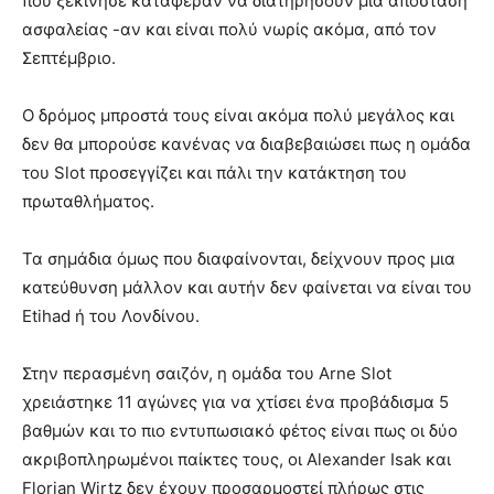
που ξεκίνησε κατάφεραν να διατηρήσουν μια απόσταση
ασφαλείας -αν και είναι πολύ νωρίς ακόμα, από τον
Σεπτέμβριο.
Ο δρόμος μπροστά τους είναι ακόμα πολύ μεγάλος και
δεν θα μπορούσε κανένας να διαβεβαιώσει πως η ομάδα
του Slot προσεγγίζει και πάλι την κατάκτηση του
πρωταθλήματος.
Τα σημάδια όμως που διαφαίνονται, δείχνουν προς μια
κατεύθυνση μάλλον και αυτήν δεν φαίνεται να είναι του
Etihad ή του Λονδίνου.
Στην περασμένη σαιζόν, η ομάδα του Arne Slot
χρειάστηκε 11 αγώνες για να χτίσει ένα προβάδισμα 5
βαθμών και το πιο εντυπωσιακό φέτος είναι πως οι δύο
ακριβοπληρωμένοι παίκτες τους, οι Alexander Isak και
Florian Wirtz δεν έχουν προσαρμοστεί πλήρως στις