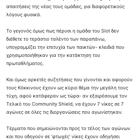
απαιτήσεις της νέας τους ομάδας, για διαφορετικούς
λόγους φυσικά.
Το γεγονός όμως πως πέρυσι η ομάδα του Slot δεν
διέθετε το τεράστιο ταλέντο των παραπάνω,
υπογραμμίζει την επιτυχία των παικτών- κλειδιά που
χρησιμοποιήθηκαν για την κατάκτηση του
πρωταθλήματος.
Και όμως αρκετές συζητήσεις που γίνονται και αφορούν
τους Κόκκινους έχουν ως κύριο θέμα την μεγάλη τους
τύχη, αφού κατάφεραν ως τώρα- αν εξαιρέσουμε τον
Τελικό του Community Shield, να έχουν 7 νίκες σε 7
αγώνες σε όλες τις διοργανώσεις που αγωνίστηκαν.
Τέρματα που σημειώνονται προς το τέλος των αγώνων
και που οδηγούν σε ‘φτωχές’ νίκες έχουν οδηγήσει