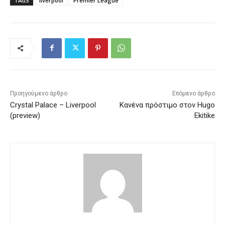
TAGS
liverpool
Premier League
Προηγούμενο άρθρο
Επόμενο άρθρο
Crystal Palace – Liverpool
Κανένα πρόστιμο στον Hugo
(preview)
Ekitike