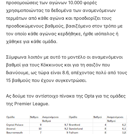
προσομοιώσεις των αγώνων 10.000 φορές
χρησιμοποιώντας τα δεδομένα των αναμενόμενων
τερμάτων από κάθε αγώνα και προσδιορίζει τους
προσδοκώμενους βαθμούς, βασιζόμενο στον τρόπο με
τον οποίο κάθε αγώνας κερδήθηκε, ήρθε ισόπαλος ή
χάθηκε για κάθε ομάδα.
Σύμφωνα λοιπόν με αυτό το μοντέλο οι αναμενόμενοι
βαθμοί για τους Κόκκινους και για τη σαιζόν που
διανύουμε, ως τώρα είναι 8.6, απέχοντας πολύ από τους
15 βαθμούς που έχουν συγκεντρώσει.
Ας δούμε τον αντίστοιχο πίνακα της Opta για τις ομάδες
της Premier League.