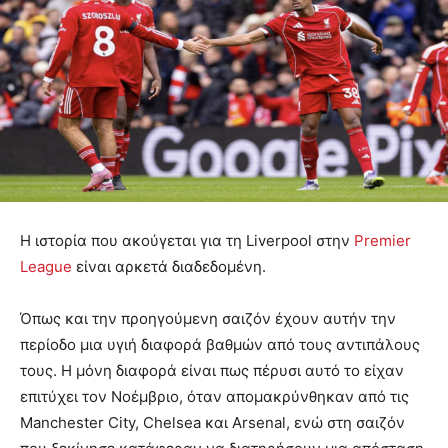
Η ιστορία που ακούγεται για τη Liverpool στην
Premier
League
είναι αρκετά διαδεδομένη.
Όπως και την προηγούμενη σαιζόν έχουν αυτήν την
περίοδο μια υγιή διαφορά βαθμών από τους αντιπάλους
τους. Η μόνη διαφορά είναι πως πέρυσι αυτό το είχαν
επιτύχει τον Νοέμβριο, όταν απομακρύνθηκαν από τις
Manchester City, Chelsea και Arsenal, ενώ στη σαιζόν