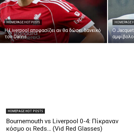
HOMEPAGE HOT POSTS
HOMEPAGE H
Η Liverpool αποφασίζει αν θα δώσει δανεικό
Ο Jacquet
τον Danns
αμφίβολο
HOMEPAGE HOT POSTS
Bournemouth vs Liverpool 0-4: Πίκραναν
κόσμο οι Reds… (Vid Red Glasses)