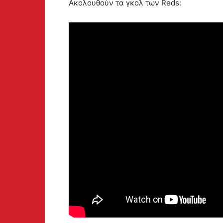
Ακολουθούν τα γκολ των Reds: