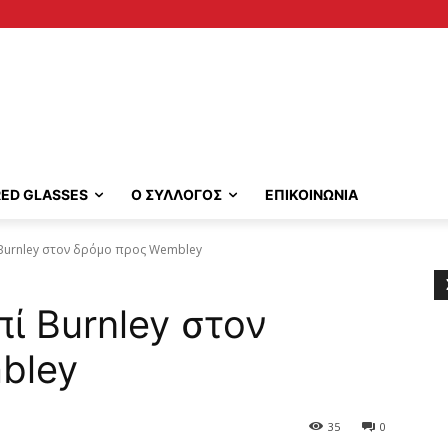
RED GLASSES
Ο ΣΥΛΛΟΓΟΣ
ΕΠΙΚΟΙΝΩΝΙΑ
ί Burnley στον δρόμο προς Wembley
πί Burnley στον
bley
35
0