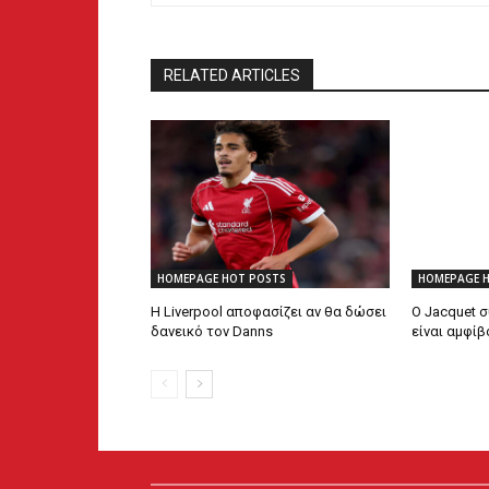
RELATED ARTICLES
HOMEPAGE HOT POSTS
HOMEPAGE 
Η Liverpool αποφασίζει αν θα δώσει
Ο Jacquet σ
δανεικό τον Danns
είναι αμφί