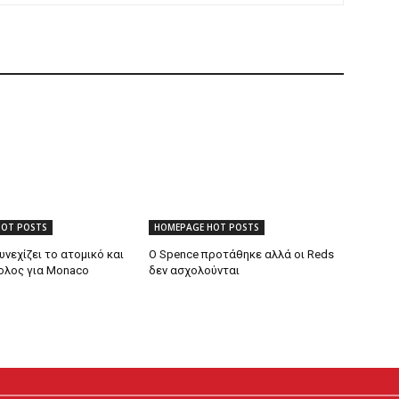
HOT POSTS
HOMEPAGE HOT POSTS
υνεχίζει το ατομικό και
Ο Spence προτάθηκε αλλά οι Reds
βολος για Monaco
δεν ασχολούνται