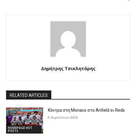
Δημήτρης Τσικλητάρης
RELATED ARTICLES
Κόντρα στη Monaco στο Anfield οι Reds
9 Αυγούστου 2026
HOMEPAGE HOT
POSTS