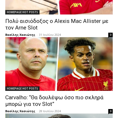
HOMEPAGE HOT POSTS
Πολύ αισιόδοξος ο Alexis Mac Allister με
τον Arne Slot
Βασίλης Χασιώτης
-
31 Ιουλίου 2024
0
HOMEPAGE HOT POSTS
Carvalho: “Θα δουλέψω όσο πιο σκληρά
μπορώ για τον Slot”
Βασίλης Χασιώτης
-
28 Ιουλίου 2024
0