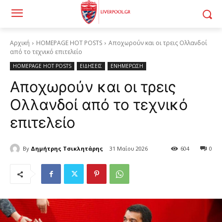
Αρχική
HOMEPAGE HOT POSTS
Αποχωρούν και οι τρεις Ολλανδοί
από το τεχνικό επιτελείο
HOMEPAGE HOT POSTS
ΕΙΔΗΣΕΙΣ
ΕΝΗΜΕΡΩΣΗ
Αποχωρούν και οι τρεις
Ολλανδοί από το τεχνικό
επιτελείο
By
Δημήτρης Τσικλητάρης
31 Μαΐου 2026
604
0