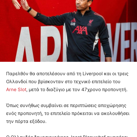
Παρελθόν θα αποτελέσουν από τη Liverpool και οι τρεις
Ολλανδοί που βρίσκονταν στο τεχνικό επιτελείο του
Arne Slot
, μετά το διαζύγιο με τον 47χρονο προπονητή.
Όπως συνήθως συμβαίνει σε περιπτώσεις αποχώρησης
ενός προπονητή, το επιτελείο πρόκειται να ακολουθήσει
την πόρτα εξόδου.