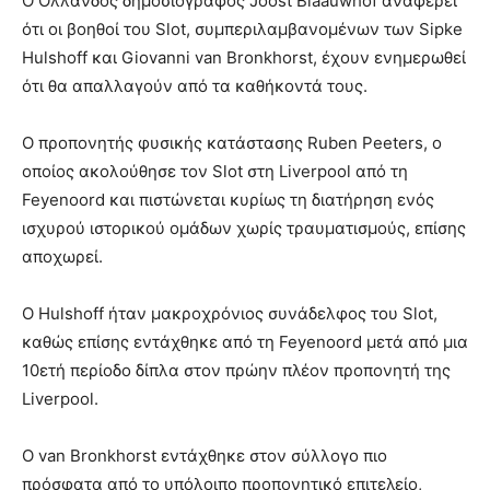
Ο Ολλανδός δημοσιογράφος Joost Blaauwhof αναφέρει
ότι οι βοηθοί του Slot, συμπεριλαμβανομένων των Sipke
Hulshoff και Giovanni van Bronkhorst, έχουν ενημερωθεί
ότι θα απαλλαγούν από τα καθήκοντά τους.
Ο προπονητής φυσικής κατάστασης Ruben Peeters, ο
οποίος ακολούθησε τον Slot στη Liverpool από τη
Feyenoord και πιστώνεται κυρίως τη διατήρηση ενός
ισχυρού ιστορικού ομάδων χωρίς τραυματισμούς, επίσης
αποχωρεί.
Ο Hulshoff ήταν μακροχρόνιος συνάδελφος του Slot,
καθώς επίσης εντάχθηκε από τη Feyenoord μετά από μια
10ετή περίοδο δίπλα στον πρώην πλέον προπονητή της
Liverpool.
Ο van Bronkhorst εντάχθηκε στον σύλλογο πιο
πρόσφατα από το υπόλοιπο προπονητικό επιτελείο,