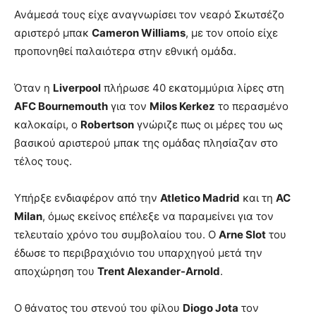
Ανάμεσά τους είχε αναγνωρίσει τον νεαρό Σκωτσέζο
αριστερό μπακ
Cameron Williams
, με τον οποίο είχε
προπονηθεί παλαιότερα στην εθνική ομάδα.
Όταν η
Liverpool
πλήρωσε 40 εκατομμύρια λίρες στη
AFC Bournemouth
για τον
Milos Kerkez
το περασμένο
καλοκαίρι, ο
Robertson
γνώριζε πως οι μέρες του ως
βασικού αριστερού μπακ της ομάδας πλησίαζαν στο
τέλος τους.
Υπήρξε ενδιαφέρον από την
Atletico Madrid
και τη
AC
Milan
, όμως εκείνος επέλεξε να παραμείνει για τον
τελευταίο χρόνο του συμβολαίου του. Ο
Arne Slot
του
έδωσε το περιβραχιόνιο του υπαρχηγού μετά την
αποχώρηση του
Trent Alexander-Arnold
.
Ο θάνατος του στενού του φίλου
Diogo Jota
τον