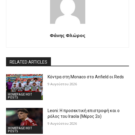
Φάνης Φλώρος
RELATED ARTICLES
Κόντρα στη Monaco στο Anfield οι Reds
9 Αυγούστου 2026
HOMEPAGE HOT
POSTS
Leoni: Η προσεκτική επιστροφή και ο
ρόλος του Iraola (Μέρος 2ο)
9 Αυγούστου 2026
HOMEPAGE HOT
POSTS