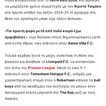
οποίο κουβαλούσε από το
UEFA Euro 2024
, και βρέθηκε
να μοιράζεται χρόνο συμμετοχής με τον
Κώστα Τσιμίκα
στα πρώτα στάδια της σεζόν 2024-25. Η ιεραρχία στη
θέση του αριστερού μπακ είχε πλέον θολώσει.
«
Για πρώτη φορά μετά από πολύ καιρό έχω
αμφιβολίες
», είχε δηλώσει στους δημοσιογράφους μετά
από εντός έδρας νίκη απέναντι στην
Aston Villa F.C.
.
Τελικά κέρδισε ξανά τη μάχη, ανέκτησε τη θέση του
βασικού και βοήθησε τη
Liverpool F.C.
να κατακτήσει
τον τίτλο της
Premier League
. Μετά τη νίκη 5-1
απέναντι στην
Tottenham Hotspur F.C.
, υπήρξε μια
χαρακτηριστική στιγμή όταν ο
Robertson
κάλεσε τα
ball
boys
από τις ακαδημίες του συλλόγου να μπουν στον
πανηγυρικό κύκλο μπροστά στο
The Kop
μαζί με τους
παίκτες.