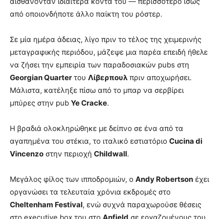
αισθάνονταν ιδιαίτερα κοντά του — περισσότερο ίσως
από οποιονδήποτε άλλο παίκτη του ρόστερ.
Σε μία ημέρα άδειας, λίγο πριν το τέλος της χειμερινής
μεταγραφικής περιόδου, μάζεψε μια παρέα επειδή ήθελε
να ζήσει την εμπειρία των παραδοσιακών pubs στη
Georgian Quarter
του
Λίβερπουλ
πριν αποχωρήσει.
Μάλιστα, κατέληξε πίσω από το μπαρ να σερβίρει
μπύρες στην pub
Ye Cracke
.
Η βραδιά ολοκληρώθηκε με δείπνο σε ένα από τα
αγαπημένα του στέκια, το ιταλικό εστιατόριο
Cucina di
Vincenzo
στην περιοχή
Childwall
.
Μεγάλος φίλος των ιπποδρομιών, ο
Andy Robertson
έχει
οργανώσει τα τελευταία χρόνια εκδρομές στο
Cheltenham Festival
, ενώ συχνά παραχωρούσε θέσεις
στο executive box του στο
Anfield
σε εργαζομένους του