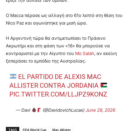
έριξε την αυλαία των ομίλων.
Ο Macca πέρασε ως αλλαγή στο 61ο λεπτό στη θέση του
Nico Paz και αγωνίστηκε για μισή ώρα.
Η Αργεντινή τώρα θα αντιμετωπίσει το Πράσινο
Ακρωτήρι και στη φάση των «16» θα μπορούσε να
κοντραριστεί με την Αίγυπτο του
Mo Salah
, αν εκείνη
ξεπεράσει το εμπόδιο της Αυστραλίας.
EL PARTIDO DE ALEXIS MAC
ALLISTER CONTRA JORDANIA
PIC.TWITTER.COM/LLJPZ9KONZ
— Davi
(@DavidovichLucas)
June 28, 2026
TAGS
FIFA World Cup
Mac Allister