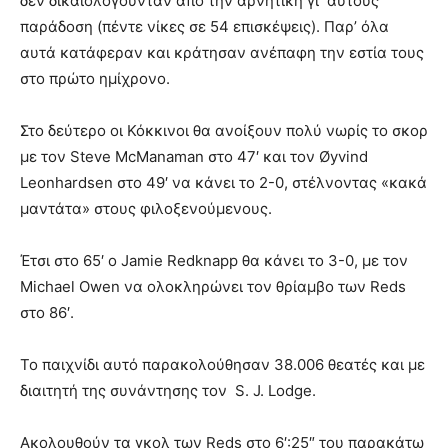
δεν δικαιολογούνταν από την αρνητική γι’ αυτούς
παράδοση (πέντε νίκες σε 54 επισκέψεις). Παρ’ όλα
αυτά κατάφεραν και κράτησαν ανέπαφη την εστία τους
στο πρώτο ημίχρονο.
Στο δεύτερο οι Κόκκινοι θα ανοίξουν πολύ νωρίς το σκορ
με τον Steve McManaman στο 47′ και τον Øyvind
Leonhardsen στο 49′ να κάνει το 2-0, στέλνοντας «κακά
μαντάτα» στους φιλοξενούμενους.
Έτσι στο 65′ ο Jamie Redknapp θα κάνει το 3-0, με τον
Michael Owen να ολοκληρώνει τον θρίαμβο των Reds
στο 86′.
Το παιχνίδι αυτό παρακολούθησαν 38.006 θεατές και με
διαιτητή της συνάντησης τον S. J. Lodge.
Ακολουθούν τα γκολ των Reds στο 6′:25″ του παρακάτω