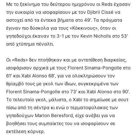
Με το ξεκίνημα του δεύτερου ημιχρόνου οι Reds έχασαν
την ευκαιρία να ισοφαρίσουν με τον Djibril Cissé να
αστοχεί από τα έντεκα βήματα στο 49′. Τα πράγματα
έγιναν πιο δύσκολα για τους «Κόκκινους», όταν οι
γηπεδούχοι έκαναν το 3-1 με τον Kevin Nicholls στο 53′
από χτύπημα πέναλτι.
Οι «Reds» δεν πτοήθηκαν και με αντεπίθεση διαρκείας,
ισοφάρισαν αρχικά με τους Florent Sinama-Pongolle στο
61′ και Xabi Alonso 68′, για να ολοκληρώσουν τον
θρίαμβό τους με γκολ των ίδιων, συγκεκριμένα των
Florent Sinama-Pongolle στο 73′ και Xabi Alonso στο 90′.
Το τελευταίο γκολ, μάλιστα, ο Xabi το σημείωσε με σουτ
πίσω από τη σέντρα κι ενώ ο τερματοφύλακας των
γηπεδούχων Marlon Beresford, είχε ανέβει για να
βοηθήσει τους συμπαίκτες του να ισοφαρίσουν σε
εκτέλεση κόρνερ.