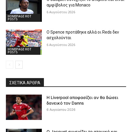
αμφίβολος για Monaco
6 Αυγούστου 2026
HOMEPAGE HOT
POSTS
Ο Spence προτάθηκε αλλά οι Reds δεν
ασχολούνται
6 Αυγούστου 2026
HOMEPAGE HOT
POSTS
ΣΧΕΤΙΚΆ ΆΡΘΡΑ
Η Liverpool αποφασίζει αν θα δώσει
δανεικό τον Danns
6 Αυγούστου 2026
Ο Jacquet συνεχίζει το ατομικό και