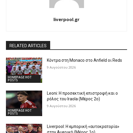
liverpool.gr
RELATED ARTICLES
Κόντρα στη Monaco στο Anfield οι Reds
9 Αυγούστου 2026
HOMEPAGE HOT
POSTS
Leoni: Η προσεκτική επιστροφή και ο
ρόλος του Iraola (Μέρος 2ο)
9 Αυγούστου 2026
HOMEPAGE HOT
POSTS
Liverpool: Η εμπορική «αυτοκρατορία»
στην Αμερική (Μέρος 1ο)