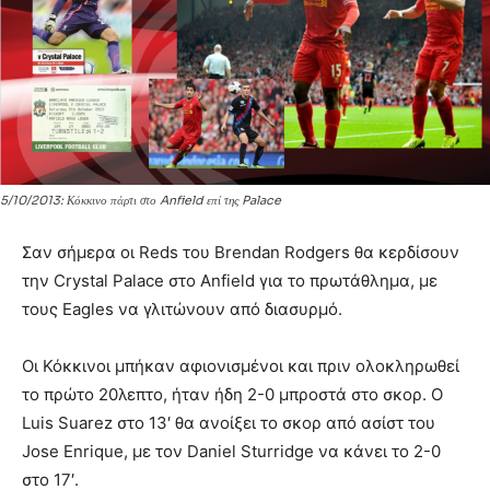
5/10/2013: Κόκκινο πάρτι στο Anfield επί της Palace
Σαν σήμερα οι Reds του Brendan Rodgers θα κερδίσουν
την Crystal Palace στο Anfield για το πρωτάθλημα, με
τους Eagles να γλιτώνουν από διασυρμό.
Οι Κόκκινοι μπήκαν αφιονισμένοι και πριν ολοκληρωθεί
το πρώτο 20λεπτο, ήταν ήδη 2-0 μπροστά στο σκορ. Ο
Luis Suarez στο 13′ θα ανοίξει το σκορ από ασίστ του
Jose Enrique, με τον Daniel Sturridge να κάνει το 2-0
στο 17′.