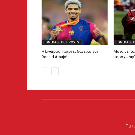
HOMEPAGE HOT POSTS
HOMEPAGE 
Η Liverpool παίρνει δανεικό τον
Μόνο με πο
Ronald Araujo!
παραχωρηθεί
Τα π