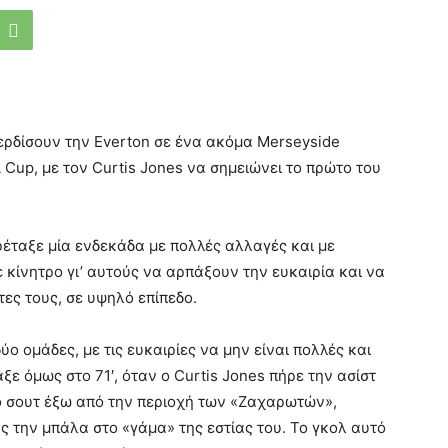
ερδίσουν την Everton σε ένα ακόμα Merseyside
A Cup, με τον Curtis Jones να σημειώνει το πρώτο του
έταξε μία ενδεκάδα με πολλές αλλαγές και με
κίνητρο γι’ αυτούς να αρπάξουν την ευκαιρία και να
τες τους, σε υψηλό επίπεδο.
δύο ομάδες, με τις ευκαιρίες να μην είναι πολλές και
ε όμως στο 71′, όταν ο Curtis Jones πήρε την ασίστ
κό σουτ έξω από την περιοχή των «Ζαχαρωτών»,
ας την μπάλα στο «γάμα» της εστίας του. Το γκολ αυτό