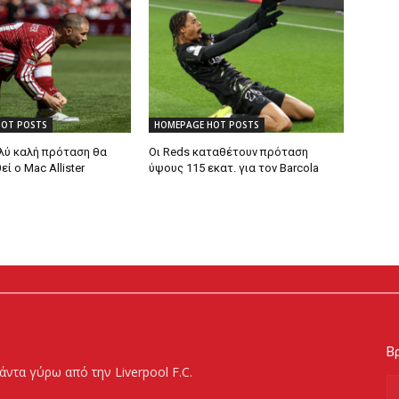
HOT POSTS
HOMEPAGE HOT POSTS
λύ καλή πρόταση θα
Οι Reds καταθέτουν πρόταση
 ο Mac Allister
ύψους 115 εκατ. για τον Barcola
Βρ
άντα γύρω από την Liverpool F.C.