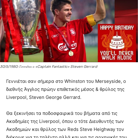
30/5/1980: Γεννιέται ο «Captain Fantastic» Steven Gerrard
Γεννιέται σαν σήμερα στο Whinston του Merseyside, ο
διεθνής Άγγλος πρώην επιθετικός μέσος & θρύλος της
Liverpool, Steven George Gerrard.
Θα ξεκινήσει τα ποδοσφαιρικά του βήματα από τις
Ακαδημίες της Liverpool, όπου ο τότε Διευθυντής των
Ακαδημιών και θρύλος των Reds Steve Heighway τον
διέκρινε για το ταλέντο αλλά και για τις αρχηγικές του