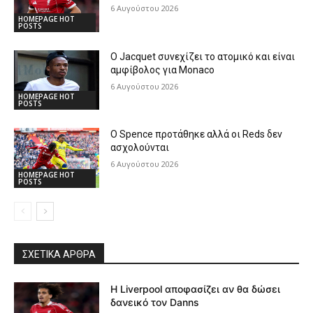
6 Αυγούστου 2026
HOMEPAGE HOT
POSTS
Ο Jacquet συνεχίζει το ατομικό και είναι
αμφίβολος για Monaco
6 Αυγούστου 2026
HOMEPAGE HOT
POSTS
Ο Spence προτάθηκε αλλά οι Reds δεν
ασχολούνται
6 Αυγούστου 2026
HOMEPAGE HOT
POSTS
ΣΧΕΤΙΚΆ ΆΡΘΡΑ
Η Liverpool αποφασίζει αν θα δώσει
δανεικό τον Danns