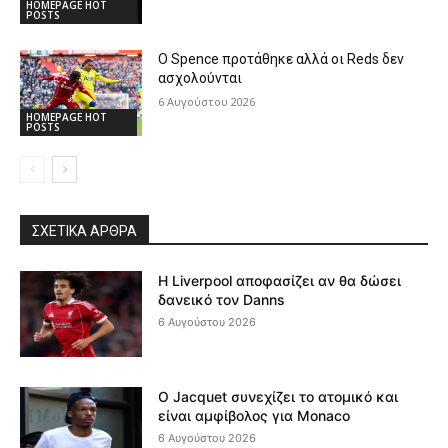
HOMEPAGE HOT
POSTS
Ο Spence προτάθηκε αλλά οι Reds δεν
ασχολούνται
6 Αυγούστου 2026
HOMEPAGE HOT
POSTS
ΣΧΕΤΙΚΆ ΆΡΘΡΑ
Η Liverpool αποφασίζει αν θα δώσει
δανεικό τον Danns
6 Αυγούστου 2026
Ο Jacquet συνεχίζει το ατομικό και
είναι αμφίβολος για Monaco
6 Αυγούστου 2026