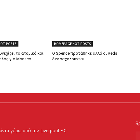
HOT POSTS
HOMEPAGE HOT POSTS
υνεχίζει το ατομικό και
Ο Spence προτάθηκε αλλά οι Reds
βολος για Monaco
δεν ασχολούνται
Βρ
άντα γύρω από την Liverpool F.C.