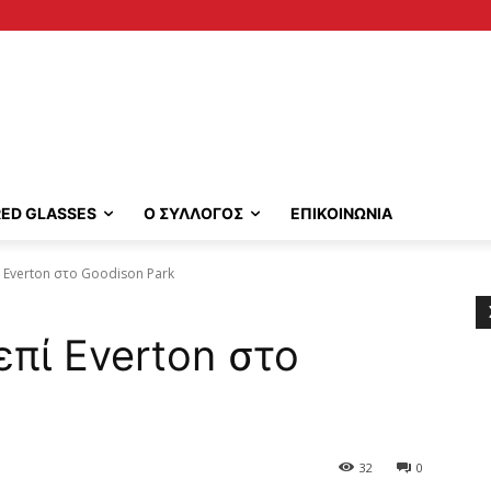
RED GLASSES
Ο ΣΥΛΛΟΓΟΣ
ΕΠΙΚΟΙΝΩΝΙΑ
ί Everton στο Goodison Park
επί Everton στο
32
0