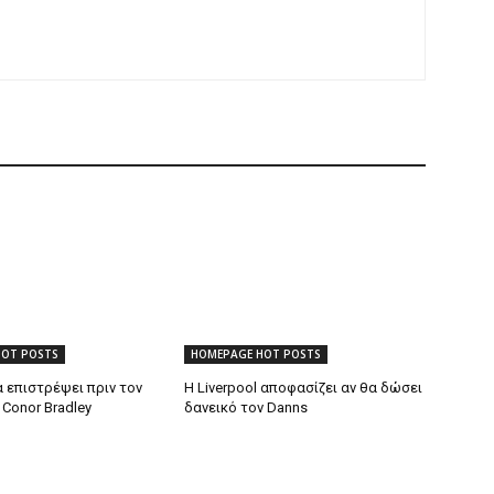
HOT POSTS
HOMEPAGE HOT POSTS
 επιστρέψει πριν τον
Η Liverpool αποφασίζει αν θα δώσει
Conor Bradley
δανεικό τον Danns