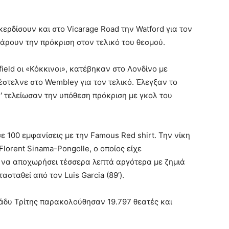
κερδίσουν και στο Vicarage Road την Watford για τον
πάρουν την πρόκριση στον τελικό του θεσμού.
field οι «Κόκκινοι», κατέβηκαν στο Λονδίνο με
έστελνε στο Wembley για τον τελικό. Έλεγξαν το
77′ τελείωσαν την υπόθεση πρόκριση με γκολ του
σε 100 εμφανίσεις με την Famous Red shirt. Την νίκη
lorent Sinama-Pongolle, ο οποίος είχε
ια να αποχωρήσει τέσσερα λεπτά αργότερα με ζημιά
σταθεί από τον Luis Garcia (89′).
βράδυ Τρίτης παρακολούθησαν 19.797 θεατές και