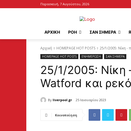
Παρασκευή, 7 Αυγούστου, 2026
ΑΡΧΙΚΉ
ΡΟΗ
ΣΑΝ ΣΗΜΕΡΑ
Αρχική
HOMEPAGE HOT POSTS
25/1/2005: Νίκη -
HOMEPAGE HOT POSTS
ΕΝΗΜΕΡΩΣΗ
ΣΑΝ ΣΗΜΕΡΑ
25/1/2005: Νίκη 
Watford και ρεκό
By
liverpool.gr
25 Ιανουαρίου 2023
Κοινοποίηση