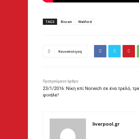
TAGS
Biscan
Watford
Κοινοποίηση
Προηγούμενο άρθρο
23/1/2016: Νίκη επί Norwich σε ένα τρελό, τρ
φινάλε!
liverpool.gr