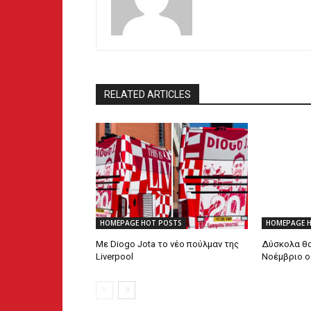
RELATED ARTICLES
HOMEPAGE HOT POSTS
HOMEPAGE 
Με Diogo Jota το νέο πούλμαν της
Δύσκολα θα
Liverpool
Νοέμβριο ο 