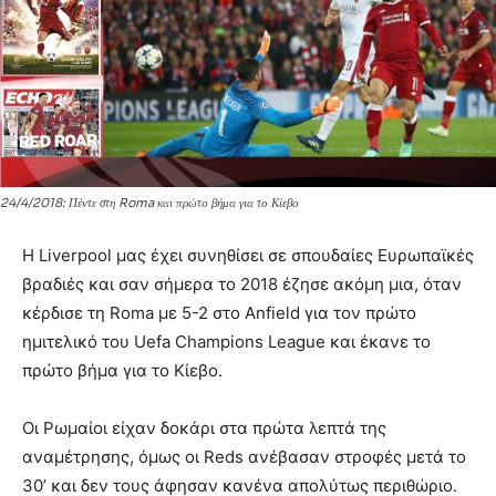
24/4/2018: Πέντε στη Roma και πρώτο βήμα για το Κίεβο
Η Liverpool μας έχει συνηθίσει σε σπουδαίες Ευρωπαϊκές
βραδιές και σαν σήμερα το 2018 έζησε ακόμη μια, όταν
κέρδισε τη Roma με 5-2 στο Anfield για τον πρώτο
ημιτελικό του Uefa Champions League και έκανε το
πρώτο βήμα για το Κίεβο.
Οι Ρωμαίοι είχαν δοκάρι στα πρώτα λεπτά της
αναμέτρησης, όμως οι Reds ανέβασαν στροφές μετά το
30’ και δεν τους άφησαν κανένα απολύτως περιθώριο.