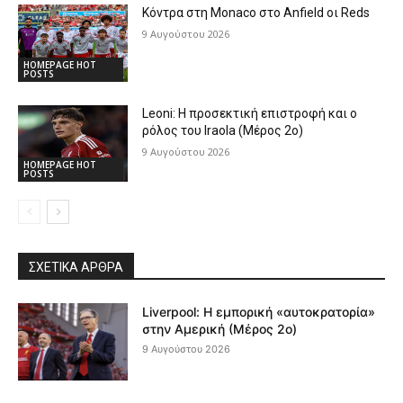
Κόντρα στη Monaco στο Anfield οι Reds
9 Αυγούστου 2026
HOMEPAGE HOT
POSTS
Leoni: Η προσεκτική επιστροφή και ο
ρόλος του Iraola (Μέρος 2ο)
9 Αυγούστου 2026
HOMEPAGE HOT
POSTS
ΣΧΕΤΙΚΆ ΆΡΘΡΑ
Liverpool: Η εμπορική «αυτοκρατορία»
στην Αμερική (Μέρος 2ο)
9 Αυγούστου 2026