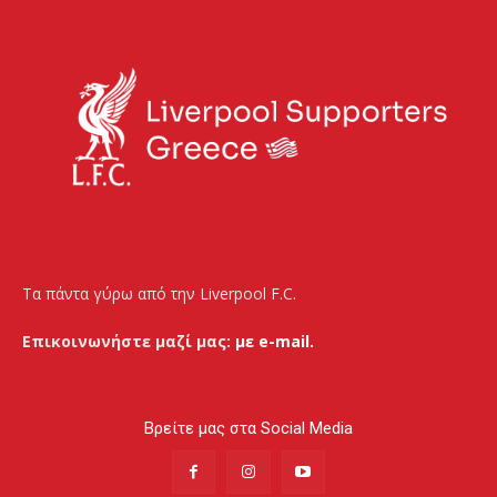
Τα πάντα γύρω από την Liverpool F.C.
Επικοινωνήστε μαζί μας:
με e-mail.
Βρείτε μας στα Social Media