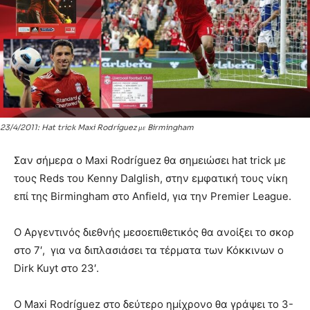
23/4/2011: Hat trick Maxi Rodríguez με Birmingham
Σαν σήμερα ο Maxi Rodríguez θα σημειώσει hat trick με
τους Reds του Kenny Dalglish, στην εμφατική τους νίκη
επί της Birmingham στο Anfield, για την Premier League.
Ο Αργεντινός διεθνής μεσοεπιθετικός θα ανοίξει το σκορ
στο 7′, για να διπλασιάσει τα τέρματα των Κόκκινων ο
Dirk Kuyt στο 23′.
Ο Maxi Rodríguez στο δεύτερο ημίχρονο θα γράψει το 3-