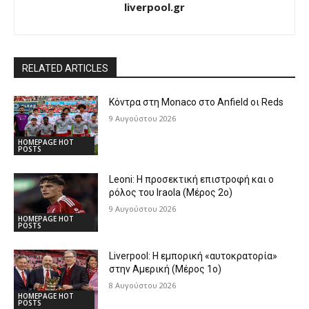
liverpool.gr
RELATED ARTICLES
Κόντρα στη Monaco στο Anfield οι Reds
9 Αυγούστου 2026
HOMEPAGE HOT
POSTS
Leoni: Η προσεκτική επιστροφή και ο
ρόλος του Iraola (Μέρος 2ο)
9 Αυγούστου 2026
HOMEPAGE HOT
POSTS
Liverpool: Η εμπορική «αυτοκρατορία»
στην Αμερική (Μέρος 1ο)
8 Αυγούστου 2026
HOMEPAGE HOT
POSTS