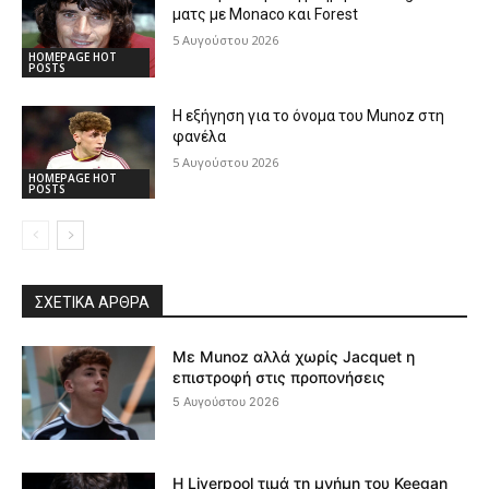
ματς με Monaco και Forest
5 Αυγούστου 2026
HOMEPAGE HOT
POSTS
Η εξήγηση για το όνομα του Munoz στη
φανέλα
5 Αυγούστου 2026
HOMEPAGE HOT
POSTS
ΣΧΕΤΙΚΆ ΆΡΘΡΑ
Με Munoz αλλά χωρίς Jacquet η
επιστροφή στις προπονήσεις
5 Αυγούστου 2026
Η Liverpool τιμά τη μνήμη του Keegan