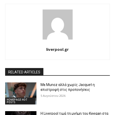
liverpool.gr
RELATED ARTICLES
Με Munoz αλλά χωρίς Jacquet η
επιστροφή στις προπονήσεις
5 Αυγούστου 2026
HOMEPAGE HOT
POSTS
Η Liverpool τιμά τη μνήμη του Keegan στα