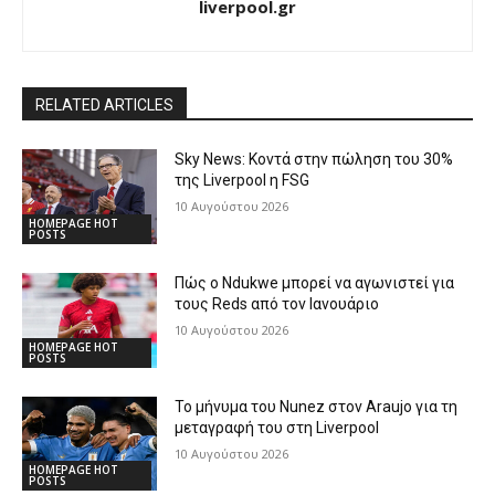
liverpool.gr
RELATED ARTICLES
Sky News: Κοντά στην πώληση του 30%
της Liverpool η FSG
10 Αυγούστου 2026
HOMEPAGE HOT
POSTS
Πώς ο Ndukwe μπορεί να αγωνιστεί για
τους Reds από τον Ιανουάριο
10 Αυγούστου 2026
HOMEPAGE HOT
POSTS
Το μήνυμα του Nunez στον Araujo για τη
μεταγραφή του στη Liverpool
10 Αυγούστου 2026
HOMEPAGE HOT
POSTS