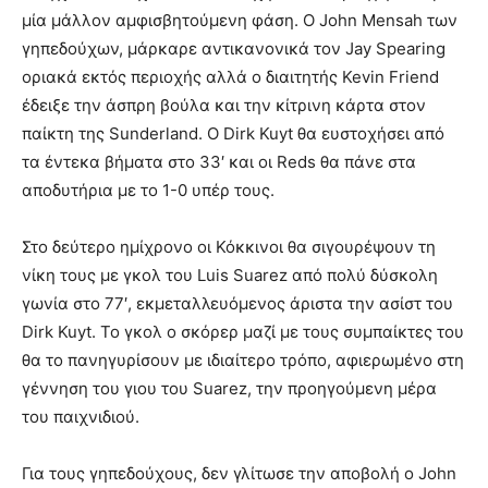
μία μάλλον αμφισβητούμενη φάση. Ο John Mensah των
γηπεδούχων, μάρκαρε αντικανονικά τον Jay Spearing
οριακά εκτός περιοχής αλλά ο διαιτητής Kevin Friend
έδειξε την άσπρη βούλα και την κίτρινη κάρτα στον
παίκτη της Sunderland. Ο Dirk Kuyt θα ευστοχήσει από
τα έντεκα βήματα στο 33′ και οι Reds θα πάνε στα
αποδυτήρια με το 1-0 υπέρ τους.
Στο δεύτερο ημίχρονο οι Κόκκινοι θα σιγουρέψουν τη
νίκη τους με γκολ του Luis Suarez από πολύ δύσκολη
γωνία στο 77′, εκμεταλλευόμενος άριστα την ασίστ του
Dirk Kuyt. Το γκολ ο σκόρερ μαζί με τους συμπαίκτες του
θα το πανηγυρίσουν με ιδιαίτερο τρόπο, αφιερωμένο στη
γέννηση του γιου του Suarez, την προηγούμενη μέρα
του παιχνιδιού.
Για τους γηπεδούχους, δεν γλίτωσε την αποβολή ο John