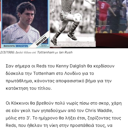
2/3/1986: Διπλό τίτλου επί Tottenham με Ian Rush
Σαν σήμερα οι Reds του Kenny Dalglish θα κερδίσουν
δύσκολα την Tottenham στο Λονδίνο για το
πρωτάθλημα, κάνοντας αποφασιστικό βήμα για την
κατάκτηση του τίτλου.
Οι Κόκκινοι θα βρεθούν πολύ νωρίς πίσω στο σκορ, χάρη
σε εάν γκολ των γηπεδούχων από τον Chris Waddle,
μόλις στο 3′. Το ημίχρονο θα λήξει έτσι, ζορίζοντας τους
Reds, που ήθελαν τη νίκη στην προσπάθειά τους, να