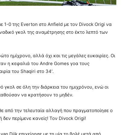
ε 1-0 της Everton στο Anfield με τον Divock Origi να
οναδικό γκολ της αναμέτρησης στο έκτο λεπτό των
το ημίχρονο, αλλά όχι και τις μεγάλες ευκαιρίες. Οι
ταν η κεφαλιά του Andre Gomes γοα τους
ιρία του Shaqiri στο 34′.
 γκολ σε όλη την διάρκεια του ημιχρόνου, ενώ οι
παθούσαν να κρατήσουν το μηδέν.
ρθε από την τελευταία αλλαγή που πραγματοποίησε ο
ή δεν περίμενε κανείς! Τον Divock Origi!
van Dijk επιχείρησε με τη μία το βολέ μετά από