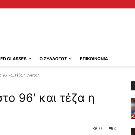
RED GLASSES
Ο ΣΥΛΛΟΓΟΣ
ΕΠΙΚΟΙΝΩΝΙΑ
ο 96' και τέζα η Everton!
στο 96′ και τέζα η
88
0