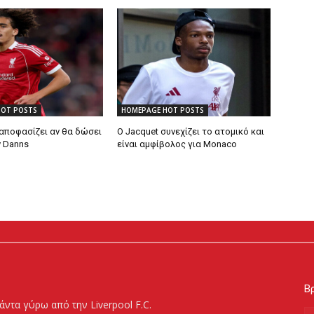
HOT POSTS
HOMEPAGE HOT POSTS
 αποφασίζει αν θα δώσει
Ο Jacquet συνεχίζει το ατομικό και
ν Danns
είναι αμφίβολος για Monaco
Βρ
άντα γύρω από την Liverpool F.C.