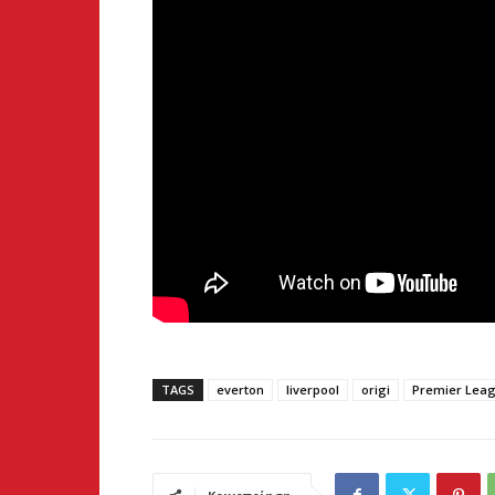
TAGS
everton
liverpool
origi
Premier Lea