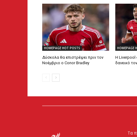
HOMEPAGE HOT POSTS
HOMEPAGE 
Δύσκολα θα επιστρέψει πριν τον
Η Liverpool
Νοέμβριο ο Conor Bradley
δανεικό το
Τα π