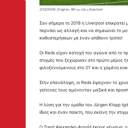
2/12/2018: Origi στο 96' και τέζα η Everton!
Σαν σήμερα το 2018 η Liverpool επικρατεί μ
περνάει ως αλλαγή και να σημειώνει το μ
καθυστερήσεων με έναν απίθανο τρόπο!
Οι Reds είχαν κατοχή του αγώνα από το πρώ
στιγμές που ξεχώρισαν στο πρώτο μέρος ή
φιλοξενούμενους στο 21′ και η χαμένη ευκα
Στην επανάληψη, οι Reds έψαχναν το χρυσό
γείτονες τους αμύνονταν μαζικά και προσ
Η λύση για την ομάδα του Jürgen Klopp ή
ίδιος και έναν παίκτη, που εκείνη την στιγμ
Ο Trent Alexander-Arnold έκανε γέμισμα, ο 