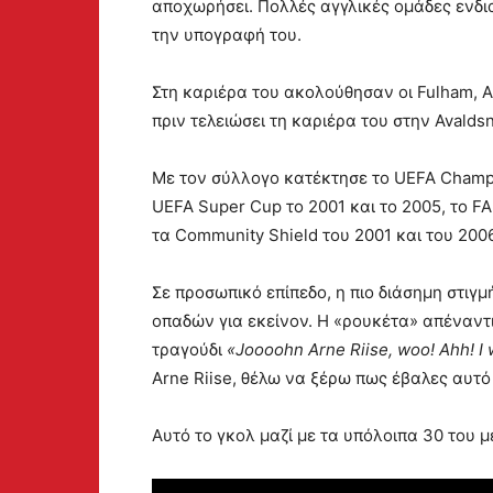
αποχωρήσει. Πολλές αγγλικές ομάδες ενδ
την υπογραφή του.
Στη καριέρα του ακολούθησαν οι Fulham, Α
πριν τελειώσει τη καριέρα του στην Avalds
Με τον σύλλογο κατέκτησε το UEFA Champi
UEFA Super Cup το 2001 και το 2005, το FA
τα Community Shield του 2001 και του 2006
Σε προσωπικό επίπεδο, η πιο διάσημη στιγ
οπαδών για εκείνον. Η «ρουκέτα» απέναντι
τραγούδι
«Joooohn Arne Riise, woo! Ahh! I
Arne Riise, θέλω να ξέρω πως έβαλες αυτό 
Αυτό το γκολ μαζί με τα υπόλοιπα 30 του 