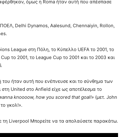
ιαφέρθηκαν, όμως η Roma ήταν αυτή που απέσπασε
ΠΟΕΛ, Delhi Dynamos, Aalesund, Chennaiyin, Rollon,
nes.
ons League στη Πόλη, το Κύπελλο UEFA το 2001, το
 Cup το 2001, το League Cup το 2001 και το 2003 και
.
μή του ήταν αυτή που ενέπνευσε και το σύνθημα των
 στη United στο Anfield είχε ως αποτέλεσμα το
 wanna knoooow, how you scored that goal!»
(μετ. John
το γκολ!».
με τη Liverpool Μπορείτε να τα απολαύσετε παρακάτω.