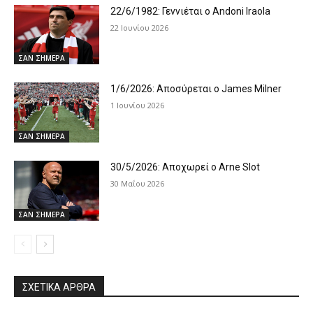
22/6/1982: Γεννιέται ο Andoni Iraola
22 Ιουνίου 2026
ΣΑΝ ΣΗΜΕΡΑ
1/6/2026: Αποσύρεται ο James Milner
1 Ιουνίου 2026
ΣΑΝ ΣΗΜΕΡΑ
30/5/2026: Αποχωρεί ο Arne Slot
30 Μαΐου 2026
ΣΑΝ ΣΗΜΕΡΑ
ΣΧΕΤΙΚΆ ΆΡΘΡΑ