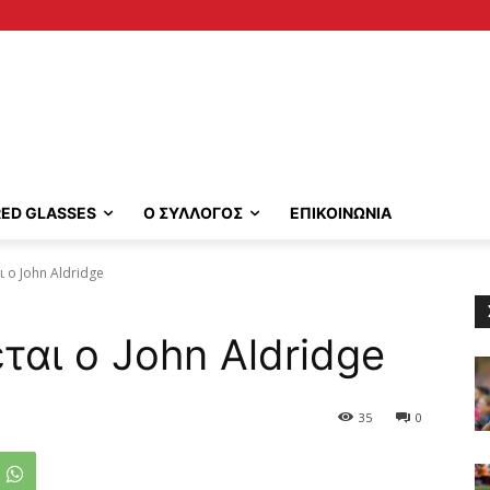
RED GLASSES
Ο ΣΥΛΛΟΓΟΣ
ΕΠΙΚΟΙΝΩΝΙΑ
ι ο John Aldridge
έται ο John Aldridge
35
0