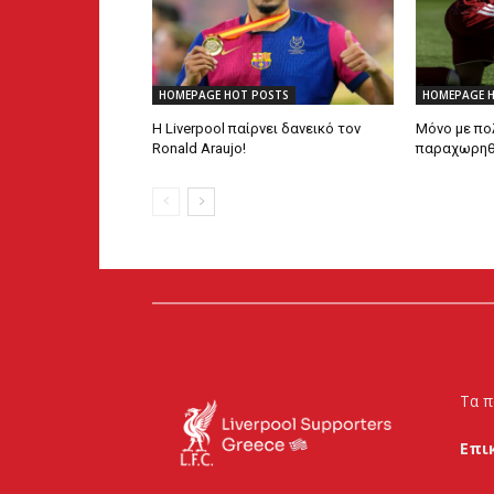
HOMEPAGE HOT POSTS
HOMEPAGE 
Η Liverpool παίρνει δανεικό τον
Μόνο με πο
Ronald Araujo!
παραχωρηθεί
Τα π
Επι