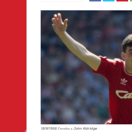
18/9/1958: Γεννιέται ο John Aldridge