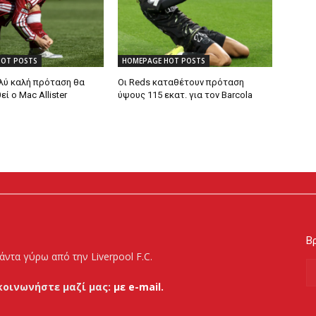
HOT POSTS
HOMEPAGE HOT POSTS
λύ καλή πρόταση θα
Οι Reds καταθέτουν πρόταση
 ο Mac Allister
ύψους 115 εκατ. για τον Barcola
Βρ
άντα γύρω από την Liverpool F.C.
κοινωνήστε μαζί μας:
με e-mail.