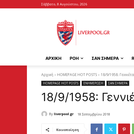
Σάββατο, 8 Αυγούστου, 2026
ΑΡΧΙΚΉ
ΡΟΗ
ΣΑΝ ΣΗΜΕΡΑ
Αρχική
HOMEPAGE HOT POSTS
18/9/1958: Γεννιέτα
HOMEPAGE HOT POSTS
ΕΝΗΜΕΡΩΣΗ
ΣΑΝ ΣΗΜΕΡΑ
18/9/1958: Γεννι
By
liverpool.gr
18 Σεπτεμβρίου 2018
Κοινοποίηση