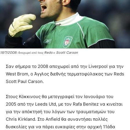
18/7/2008: Αποχωρεί από τους Reds ο Scott Carson
Σαν σήμερα το 2008 αποχωρεί από την Liverpool για την
West Brom, ο Άγγλος διεθνής τερματοφύλακας των Reds
Scott Paul Carson.
Στους Κόκκινους θα μετεγγραφεί τον Ιανουάριο του
2005 από την Leeds Utd, με τον Rafa Benitez να κινείται
για την απόκτησή του λόγων των τραυματισμών του
Chris Kirkland. Στο Anfield θα συναντήσει πολλές
δυσκολίες για να πάρει ευκαιρίες στην αρχική 11άδα