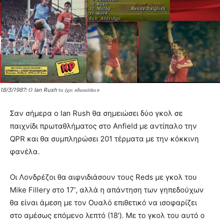
18/3/1987: Ο Ian Rush τα έχει «διακόσια»
Σαν σήμερα ο Ian Rush θα σημειώσει δύο γκολ σε
παιχνίδι πρωταθλήματος στο Anfield με αντίπαλο την
QPR και θα συμπληρώσει 201 τέρματα με την κόκκινη
φανέλα.
Οι Λονδρέζοι θα αιφνιδιάσουν τους Reds με γκολ του
Mike Fillery στο 17′, αλλά η απάντηση των γηπεδούχων
θα είναι άμεση με τον Ουαλό επιθετικό να ισοφαρίζει
στο αμέσως επόμενο λεπτό (18′). Με το γκολ του αυτό ο