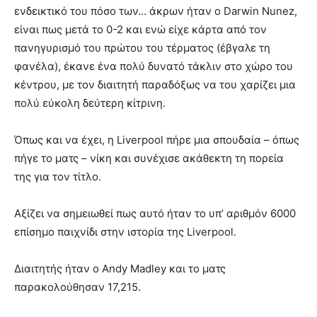
ενδεικτικό του πόσο των… άκρων ήταν ο Darwin Nunez,
είναι πως μετά το 0-2 και ενώ είχε κάρτα από τον
πανηγυρισμό του πρώτου του τέρματος (έβγαλε τη
φανέλα), έκανε ένα πολύ δυνατό τάκλιν στο χώρο του
κέντρου, με τον διαιτητή παραδόξως να του χαρίζει μια
πολύ εύκολη δεύτερη κίτρινη.
Όπως και να έχει, η Liverpool πήρε μια σπουδαία – όπως
πήγε το ματς – νίκη και συνέχισε ακάθεκτη τη πορεία
της για τον τίτλο.
Αξίζει να σημειωθεί πως αυτό ήταν το υπ’ αριθμόν 6000
επίσημο παιχνίδι στην ιστορία της Liverpool.
Διαιτητής ήταν ο Andy Madley και το ματς
παρακολούθησαν 17,215.