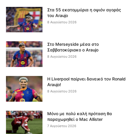
Στα 55 εκατομμύρια η οψιόν αγοράς
του Araujo
8 Αυγούστου 2026
Στο Merseyside μέσα στο
Σαββατοκύριακο ο Araujo
8 Αυγούστου 2026
Η Liverpool παίρνει δανεικό τον Ronald
Araujo!
8 Αυγούστου 2026
Μόνο με πολύ καλή πρόταση θα
παραχωρηθεί ο Mac Allister
7 Αυγούστου 2026