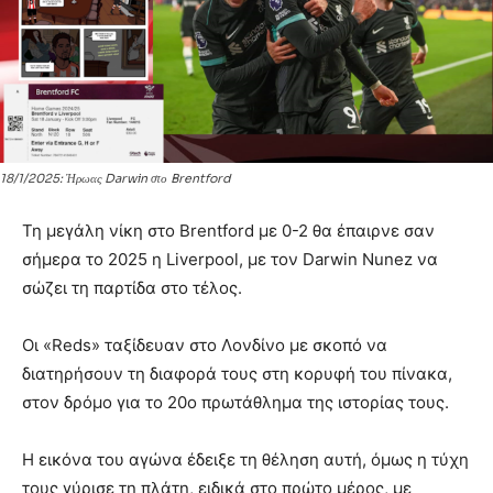
18/1/2025: Ήρωας Darwin στο Brentford
Τη μεγάλη νίκη στο Brentford με 0-2 θα έπαιρνε σαν
σήμερα το 2025 η Liverpool, με τον Darwin Nunez να
σώζει τη παρτίδα στο τέλος.
Οι «Reds» ταξίδευαν στο Λονδίνο με σκοπό να
διατηρήσουν τη διαφορά τους στη κορυφή του πίνακα,
στον δρόμο για το 20ο πρωτάθλημα της ιστορίας τους.
Η εικόνα του αγώνα έδειξε τη θέληση αυτή, όμως η τύχη
τους γύρισε τη πλάτη, ειδικά στο πρώτο μέρος, με