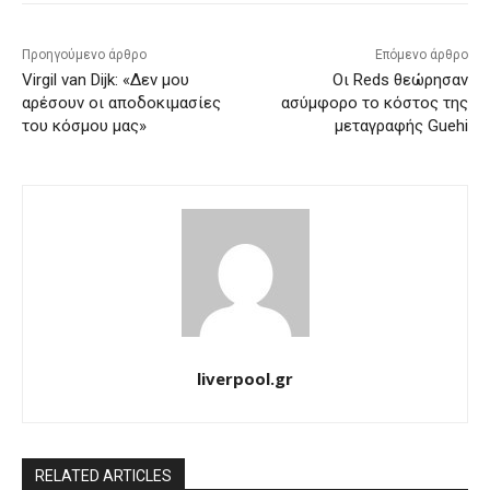
Προηγούμενο άρθρο
Επόμενο άρθρο
Virgil van Dijk: «Δεν μου
Οι Reds θεώρησαν
αρέσουν οι αποδοκιμασίες
ασύμφορο το κόστος της
του κόσμου μας»
μεταγραφής Guehi
liverpool.gr
RELATED ARTICLES