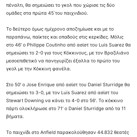
πέναλτι, θα σημειώσει το γκολ που χώρισε τις δύο
ομάδες στα πρώτα 45΄του παιχνιδιού.
Το δεύτερο όμως ημίχρονο αποζημίωσε και με το
παραπάνω, παίκτες και οπαδούς στις κερκίδες. Μόλις
στο 46′ ο Philippe Coutinho από ασίστ του Luis Suarez θα
σημειώσει το 2-0 για τους Κόκκινους, με τον Βραζιλιάνο
μεσοεπιθετικό να πανηγυρίζει έξαλλα το πρώτο του
γκολ με την Κόκκινη φανέλα.
Στο 50′ ο Jose Enrique από ασίστ του Daniel Sturridge θα
σημειώσει το 3-0, με τον Luis Suarez από ασίστ του
Stewart Downing να κάνει το 4-0 στο 56′. Το κόκκινο
πάρτι ολοκλήρωσε στο 71′ ο Daniel Sturridge από τα 11
βήματα.
Το παιχνίδι στο Anfield παρακολούθησαν 44.832 θεατές