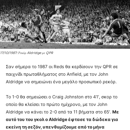
17/10/1987: Ρεκόρ Aldridge με QPR
Σαν σήμερα το 1987 οι Reds θα κερδίσουν την QPR σε
παιχνίδι πρωταθλήματος στο Anfield, με τον John
Aldridge να σημειώνει ένα μεγάλο προσωπικό ρεκόρ.
Το 1-0 θα σημειώσει ο Craig Johnston στο 41′, σκορ το
οποίο θα κλείσει το πρώτο ημίχρονο, με τον John
Aldridge να κάνει το 2-0 από τα 11 βήματα στο 65′.
Με
αυτό του του γκολ ο Aldridge έφτασε τα δώδεκα για
εκείνη τη σεζόν, υπενθυμίζουμε από το μήνα